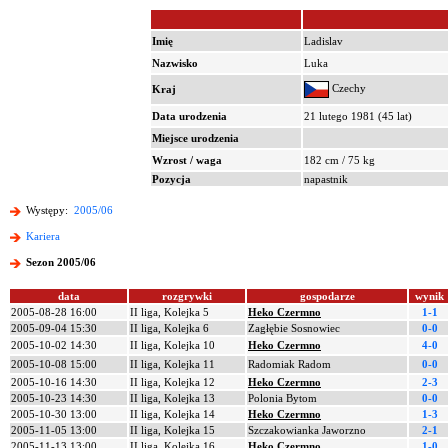
Imię
Ladislav
Nazwisko
Luka
Czechy
Kraj
Data urodzenia
21 lutego 1981 (45 lat)
Miejsce urodzenia
Wzrost / waga
182 cm / 75 kg
Pozycja
napastnik
Występy:
2005/06
Kariera
Sezon 2005/06
data
rozgrywki
gospodarze
wynik
2005-08-28 16:00
II liga, Kolejka 5
Heko Czermno
1-1
2005-09-04 15:30
II liga, Kolejka 6
Zagłębie Sosnowiec
0-0
2005-10-02 14:30
II liga, Kolejka 10
Heko Czermno
4-0
2005-10-08 15:00
II liga, Kolejka 11
Radomiak Radom
0-0
2005-10-16 14:30
II liga, Kolejka 12
Heko Czermno
2-3
2005-10-23 14:30
II liga, Kolejka 13
Polonia Bytom
0-0
2005-10-30 13:00
II liga, Kolejka 14
Heko Czermno
1-3
2005-11-05 13:00
II liga, Kolejka 15
Szczakowianka Jaworzno
2-1
2005-11-13 13:00
II liga, Kolejka 16
Heko Czermno
1-0