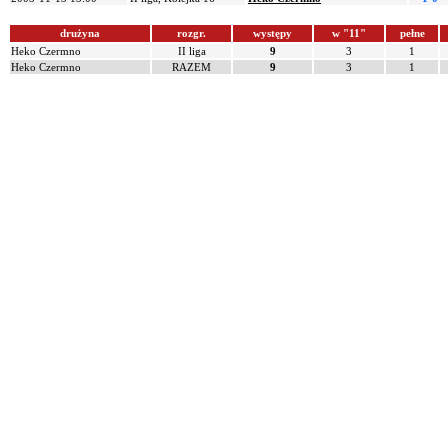
drużyna
rozgr.
występy
w "11"
pełne
Heko Czermno
II liga
9
3
1
Heko Czermno
RAZEM
9
3
1