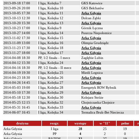
2013-09-18 17:00
I liga, Kolejka 7
GKS Katowice
2013-09-26 20:00
I liga, Kolejka 10
GKS Bełchatów
2013-10-05 17:30
I liga, Kolejka 11
Arka Gdynia
2013-10-13 12:30
I liga, Kolejka 12
Dolcan Ząbki
2013-10-20 15:30
I liga, Kolejka 13
Arka Gdynia
2013-10-23 17:00
I liga, Kolejka 9
Górnik Łęczna
2013-10-27 14:00
I liga, Kolejka 14
Puszcza Niepołomice
2013-11-02 17:30
I liga, Kolejka 15
Arka Gdynia
2013-11-09 13:00
I liga, Kolejka 16
Olimpia Grudziądz
2013-11-23 17:30
I liga, Kolejka 18
Arka Gdynia
2013-11-27 18:00
I liga, Kolejka 17
Arka Gdynia
2014-04-08 18:30
PP, 1/2 finału - I mecz
Zagłębie Lubin
2014-04-12 15:30
I liga, Kolejka 24
Arka Gdynia
2014-04-16 18:30
PP, 1/2 finału - II mecz
Arka Gdynia
2014-04-19 19:30
I liga, Kolejka 25
Miedź Legnica
2014-04-23 18:30
I liga, Kolejka 26
Arka Gdynia
2014-04-26 14:45
I liga, Kolejka 27
Arka Gdynia
2014-05-03 19:00
I liga, Kolejka 28
Energetyk ROW Rybnik
2014-05-10 17:30
I liga, Kolejka 29
Arka Gdynia
2014-05-18 12:30
I liga, Kolejka 30
Kolejarz Stróże
2014-05-25 12:15
I liga, Kolejka 32
Chojniczanka Chojnice
2014-05-31 16:45
I liga, Kolejka 33
Arka Gdynia
2014-06-07 16:45
I liga, Kolejka 34
Termalica Bruk-Bet Nieciecza
drużyna
rozgr.
występy
w "11"
pełne
r
Arka Gdynia
I liga
28
25
19
Arka Gdynia
PP
4
2
0
Arka Gdynia
RAZEM
32
27
19