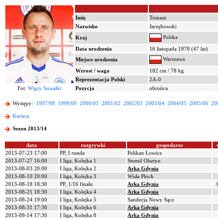
Imię
Tomasz
Nazwisko
Jarzębowski
Polska
Kraj
Data urodzenia
16 listopada 1978 (47 lat)
Warszawa
Miejsce urodzenia
Wzrost / waga
182 cm / 78 kg
Reprezentacja Polski
2A-0
Fot:
Wigry Suwałki
Pozycja
obrońca
Występy:
1997/98
1999/00
2000/01
2001/02
2002/03
2003/04
2004/05
2005/06
20
Kariera
Sezon 2013/14
data
rozgrywki
gospodarze
2013-07-23 17:00
PP, I runda
Pelikan Łowicz
2013-07-27 16:00
I liga, Kolejka 1
Stomil Olsztyn
2013-08-03 20:00
I liga, Kolejka 2
Arka Gdynia
2013-08-10 20:00
I liga, Kolejka 3
Wisła Płock
2013-08-18 18:30
PP, 1/16 finału
Arka Gdynia
3
2013-08-21 18:30
I liga, Kolejka 4
Arka Gdynia
2013-08-24 19:00
I liga, Kolejka 5
Sandecja Nowy Sącz
2013-08-31 17:30
I liga, Kolejka 6
Arka Gdynia
2013-09-14 17:30
I liga, Kolejka 8
Arka Gdynia