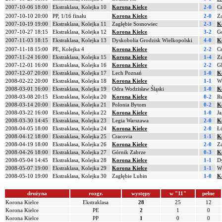
2007-10-06 18:00
Ekstraklasa, Kolejka 10
Korona Kielce
2-0
C
2007-10-10 20:00
PP, 1/16 finału
Korona Kielce
2-0
Z
2007-10-19 19:00
Ekstraklasa, Kolejka 11
Zagłębie Sosnowiec
2-3
K
2007-10-27 18:15
Ekstraklasa, Kolejka 12
Korona Kielce
3-2
G
2007-11-03 18:15
Ekstraklasa, Kolejka 13
Dyskobolia Grodzisk Wielkopolski
4-0
K
2007-11-18 15:00
PE, Kolejka 4
Korona Kielce
2-2
C
2007-11-24 16:00
Ekstraklasa, Kolejka 15
Korona Kielce
1-4
Z
2007-12-01 16:00
Ekstraklasa, Kolejka 16
Korona Kielce
2-2
G
2007-12-07 20:00
Ekstraklasa, Kolejka 17
Lech Poznań
1-0
K
2008-02-22 20:00
Ekstraklasa, Kolejka 18
Korona Kielce
1-1
W
2008-03-01 16:00
Ekstraklasa, Kolejka 19
Odra Wodzisław Śląski
1-0
K
2008-03-08 20:15
Ekstraklasa, Kolejka 20
Korona Kielce
0-2
R
2008-03-14 20:00
Ekstraklasa, Kolejka 21
Polonia Bytom
0-2
K
2008-03-22 16:00
Ekstraklasa, Kolejka 22
Korona Kielce
1-0
Ja
2008-03-30 14:45
Ekstraklasa, Kolejka 23
Legia Warszawa
2-0
K
2008-04-05 18:00
Ekstraklasa, Kolejka 24
Korona Kielce
2-0
Ł
2008-04-12 18:00
Ekstraklasa, Kolejka 25
Cracovia
1-1
K
2008-04-19 18:00
Ekstraklasa, Kolejka 26
Korona Kielce
2-0
Z
2008-04-26 18:00
Ekstraklasa, Kolejka 27
Górnik Zabrze
0-3
K
2008-05-04 14:45
Ekstraklasa, Kolejka 28
Korona Kielce
1-1
D
2008-05-07 19:00
Ekstraklasa, Kolejka 29
Korona Kielce
1-1
W
2008-05-10 19:00
Ekstraklasa, Kolejka 30
Zagłębie Lubin
1-0
K
drużyna
rozgr.
występy
w "11"
pełne
Korona Kielce
Ekstraklasa
28
25
12
Korona Kielce
PE
2
1
0
Korona Kielce
PP
1
0
0