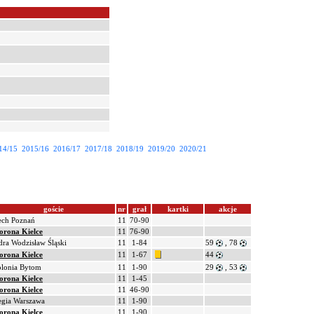
14/15
2015/16
2016/17
2017/18
2018/19
2019/20
2020/21
goście
nr
grał
kartki
akcje
ech Poznań
11
70-90
orona Kielce
11
76-90
ra Wodzisław Śląski
11
1-84
59
, 78
orona Kielce
11
1-67
44
olonia Bytom
11
1-90
29
, 53
orona Kielce
11
1-45
orona Kielce
11
46-90
egia Warszawa
11
1-90
orona Kielce
11
1-90