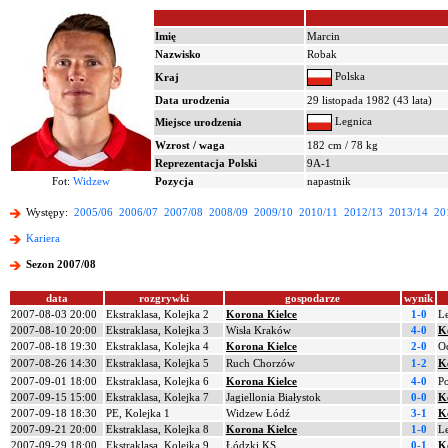
Imię
Marcin
Nazwisko
Robak
Polska
Kraj
Data urodzenia
29 listopada 1982 (43 lata)
Legnica
Miejsce urodzenia
Wzrost / waga
182 cm / 78 kg
Reprezentacja Polski
9A-1
Fot:
Widzew
Pozycja
napastnik
Występy:
2005/06
2006/07
2007/08
2008/09
2009/10
2010/11
2012/13
2013/14
20
Kariera
Sezon 2007/08
data
rozgrywki
gospodarze
wynik
2007-08-03 20:00
Ekstraklasa, Kolejka 2
Korona Kielce
1-0
L
2007-08-10 20:00
Ekstraklasa, Kolejka 3
Wisła Kraków
4-0
K
2007-08-18 19:30
Ekstraklasa, Kolejka 4
Korona Kielce
2-0
Od
2007-08-26 14:30
Ekstraklasa, Kolejka 5
Ruch Chorzów
1-2
K
2007-09-01 18:00
Ekstraklasa, Kolejka 6
Korona Kielce
4-0
P
2007-09-15 15:00
Ekstraklasa, Kolejka 7
Jagiellonia Białystok
0-0
K
2007-09-18 18:30
PE, Kolejka 1
Widzew Łódź
3-1
K
2007-09-21 20:00
Ekstraklasa, Kolejka 8
Korona Kielce
1-0
L
2007-09-29 18:00
Ekstraklasa, Kolejka 9
Łódzki KS
0-1
K