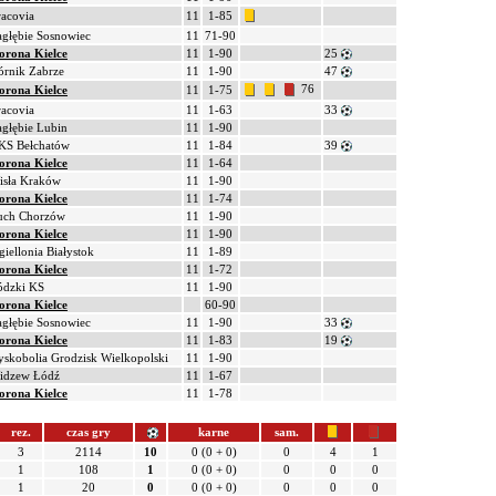
racovia
11
1-85
agłębie Sosnowiec
11
71-90
orona Kielce
11
1-90
25
órnik Zabrze
11
1-90
47
76
orona Kielce
11
1-75
racovia
11
1-63
33
agłębie Lubin
11
1-90
KS Bełchatów
11
1-84
39
orona Kielce
11
1-64
isła Kraków
11
1-90
orona Kielce
11
1-74
uch Chorzów
11
1-90
orona Kielce
11
1-90
giellonia Białystok
11
1-89
orona Kielce
11
1-72
ódzki KS
11
1-90
orona Kielce
60-90
agłębie Sosnowiec
11
1-90
33
orona Kielce
11
1-83
19
yskobolia Grodzisk Wielkopolski
11
1-90
idzew Łódź
11
1-67
orona Kielce
11
1-78
rez.
czas gry
karne
sam.
3
2114
10
0 (0 + 0)
0
4
1
1
108
1
0 (0 + 0)
0
0
0
1
20
0
0 (0 + 0)
0
0
0