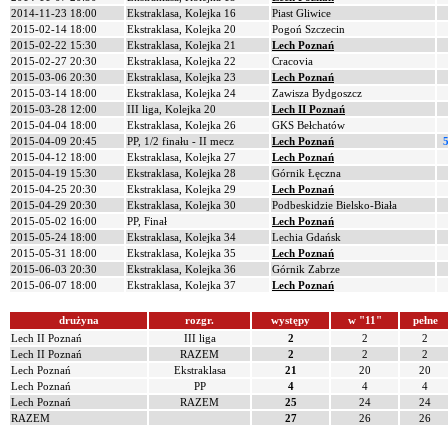
2014-11-23 18:00
Ekstraklasa, Kolejka 16
Piast Gliwice
2015-02-14 18:00
Ekstraklasa, Kolejka 20
Pogoń Szczecin
2015-02-22 15:30
Ekstraklasa, Kolejka 21
Lech Poznań
2015-02-27 20:30
Ekstraklasa, Kolejka 22
Cracovia
2015-03-06 20:30
Ekstraklasa, Kolejka 23
Lech Poznań
2015-03-14 18:00
Ekstraklasa, Kolejka 24
Zawisza Bydgoszcz
2015-03-28 12:00
III liga, Kolejka 20
Lech II Poznań
2015-04-04 18:00
Ekstraklasa, Kolejka 26
GKS Bełchatów
2015-04-09 20:45
PP, 1/2 finału - II mecz
Lech Poznań
5
2015-04-12 18:00
Ekstraklasa, Kolejka 27
Lech Poznań
2015-04-19 15:30
Ekstraklasa, Kolejka 28
Górnik Łęczna
2015-04-25 20:30
Ekstraklasa, Kolejka 29
Lech Poznań
2015-04-29 20:30
Ekstraklasa, Kolejka 30
Podbeskidzie Bielsko-Biała
2015-05-02 16:00
PP, Finał
Lech Poznań
2015-05-24 18:00
Ekstraklasa, Kolejka 34
Lechia Gdańsk
2015-05-31 18:00
Ekstraklasa, Kolejka 35
Lech Poznań
2015-06-03 20:30
Ekstraklasa, Kolejka 36
Górnik Zabrze
2015-06-07 18:00
Ekstraklasa, Kolejka 37
Lech Poznań
drużyna
rozgr.
występy
w "11"
pełne
Lech II Poznań
III liga
2
2
2
Lech II Poznań
RAZEM
2
2
2
Lech Poznań
Ekstraklasa
21
20
20
Lech Poznań
PP
4
4
4
Lech Poznań
RAZEM
25
24
24
RAZEM
27
26
26