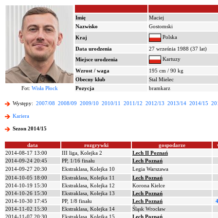
Imię
Maciej
Nazwisko
Gostomski
Polska
Kraj
Data urodzenia
27 września 1988 (37 lat)
Kartuzy
Miejsce urodzenia
Wzrost / waga
195 cm / 90 kg
Obecny klub
Stal Mielec
Fot:
Wisła Płock
Pozycja
bramkarz
Występy:
2007/08
2008/09
2009/10
2010/11
2011/12
2012/13
2013/14
2014/15
20
Kariera
Sezon 2014/15
data
rozgrywki
gospodarze
2014-08-17 13:00
III liga, Kolejka 2
Lech II Poznań
2014-09-24 20:45
PP, 1/16 finału
Lech Poznań
2014-09-27 20:30
Ekstraklasa, Kolejka 10
Legia Warszawa
2014-10-05 18:00
Ekstraklasa, Kolejka 11
Lech Poznań
2014-10-19 15:30
Ekstraklasa, Kolejka 12
Korona Kielce
2014-10-26 15:30
Ekstraklasa, Kolejka 13
Lech Poznań
2014-10-30 17:45
PP, 1/8 finału
Lech Poznań
4
2014-11-02 15:30
Ekstraklasa, Kolejka 14
Śląsk Wrocław
2014-11-07 20:30
Ekstraklasa, Kolejka 15
Lech Poznań