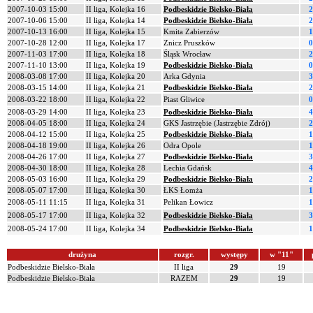
2007-10-03 15:00
II liga, Kolejka 16
Podbeskidzie Bielsko-Biała
2
2007-10-06 15:00
II liga, Kolejka 14
Podbeskidzie Bielsko-Biała
2
2007-10-13 16:00
II liga, Kolejka 15
Kmita Zabierzów
1
2007-10-28 12:00
II liga, Kolejka 17
Znicz Pruszków
0
2007-11-03 17:00
II liga, Kolejka 18
Śląsk Wrocław
2
2007-11-10 13:00
II liga, Kolejka 19
Podbeskidzie Bielsko-Biała
0
2008-03-08 17:00
II liga, Kolejka 20
Arka Gdynia
3
2008-03-15 14:00
II liga, Kolejka 21
Podbeskidzie Bielsko-Biała
2
2008-03-22 18:00
II liga, Kolejka 22
Piast Gliwice
0
2008-03-29 14:00
II liga, Kolejka 23
Podbeskidzie Bielsko-Biała
4
2008-04-05 18:00
II liga, Kolejka 24
GKS Jastrzębie (Jastrzębie Zdrój)
2
2008-04-12 15:00
II liga, Kolejka 25
Podbeskidzie Bielsko-Biała
1
2008-04-18 19:00
II liga, Kolejka 26
Odra Opole
1
2008-04-26 17:00
II liga, Kolejka 27
Podbeskidzie Bielsko-Biała
3
2008-04-30 18:00
II liga, Kolejka 28
Lechia Gdańsk
4
2008-05-03 16:00
II liga, Kolejka 29
Podbeskidzie Bielsko-Biała
2
2008-05-07 17:00
II liga, Kolejka 30
ŁKS Łomża
1
2008-05-11 11:15
II liga, Kolejka 31
Pelikan Łowicz
1
2008-05-17 17:00
II liga, Kolejka 32
Podbeskidzie Bielsko-Biała
3
2008-05-24 17:00
II liga, Kolejka 34
Podbeskidzie Bielsko-Biała
1
drużyna
rozgr.
występy
w "11"
Podbeskidzie Bielsko-Biała
II liga
29
19
Podbeskidzie Bielsko-Biała
RAZEM
29
19