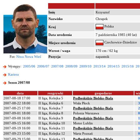
Imię
Krzysztof
Nazwisko
Chrapek
Polska
Kraj
Data urodzenia
7 października 1985 (40 lat)
Czechowice-Dziedzice
Miejsce urodzenia
Wzrost / waga
170 cm / 62 kg
Fot:
Niwa Nowa Wieś
Pozycja
napastnik
Występy:
2005/06
2006/07
2007/08
2008/09
2009/10
2013/14
2014/15
2015/16
20
Kariera
Sezon 2007/08
data
rozgrywki
gospodarze
wy
2007-08-18 17:00
II liga, Kolejka 5
Podbeskidzie Bielsko-Biała
0
2007-08-22 18:00
II liga, Kolejka 6
Wisła Płock
3
2007-08-25 17:00
II liga, Kolejka 7
Podbeskidzie Bielsko-Biała
2
2007-09-01 18:00
II liga, Kolejka 8
Polonia Warszawa
0
2007-09-08 16:00
II liga, Kolejka 9
Podbeskidzie Bielsko-Biała
1
2007-09-15 16:00
II liga, Kolejka 10
Motor Lublin
1
2007-09-19 16:00
II liga, Kolejka 11
Podbeskidzie Bielsko-Biała
1
2007-09-23 15:00
II liga, Kolejka 12
Warta Poznań
0
2007-09-29 15:00
II liga, Kolejka 13
Podbeskidzie Bielsko-Biała
2