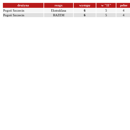
drużyna
rozgr.
występy
w "11"
pełne
Pogoń Szczecin
Ekstraklasa
6
5
4
Pogoń Szczecin
RAZEM
6
5
4