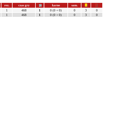
rez.
czas gry
karne
sam.
1
468
1
0 (0 + 0)
0
3
0
1
468
1
0 (0 + 0)
0
3
0