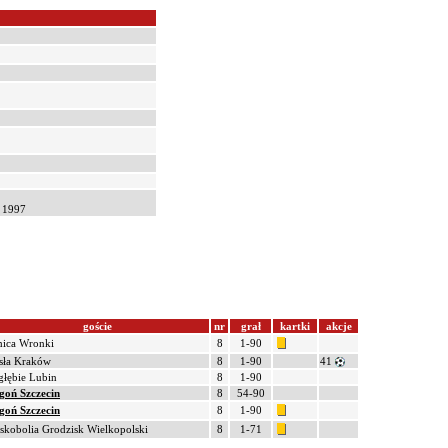
a 1997
goście
nr
grał
kartki
akcje
ica Wronki
8
1-90
sła Kraków
8
1-90
41
głębie Lubin
8
1-90
goń Szczecin
8
54-90
goń Szczecin
8
1-90
skobolia Grodzisk Wielkopolski
8
1-71