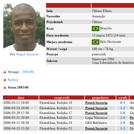
Imię
Clêison Édson
Nazwisko
Assunção
Przydomek
Clêison
Brazylia
Kraj
Data urodzenia
13 marca 1972 (54 lata)
Belo Horizonte
Miejsce urodzenia
Wzrost / waga
180 cm / 76 kg
Fot:
Pogoń Szczecin
Pozycja
pomocnik
Supercopa 1992
Sukcesy
Copa Libertadores de Améric
Występy:
2005/06
Kariera
Sezon 2005/06
data
rozgrywki
gospodarze
wynik
2006-03-11 18:00
Ekstraklasa, Kolejka 19
Pogoń Szczecin
0-3
Am
2006-03-24 20:00
Ekstraklasa, Kolejka 21
Pogoń Szczecin
1-2
Wi
2006-03-28 17:30
Ekstraklasa, Kolejka 17
Pogoń Szczecin
1-0
Za
2006-03-31 20:00
Ekstraklasa, Kolejka 22
Legia Warszawa
2-0
Po
2006-04-11 18:30
Ekstraklasa, Kolejka 24
GKS Bełchatów
2-0
Po
2006-04-15 15:30
Ekstraklasa, Kolejka 25
Pogoń Szczecin
1-3
Dy