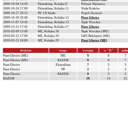
2009-10-04 14:45
Ekstraklasa, Kolejka 9
Polonia Warszawa
2009-10-24 17:00
Ekstraklasa, Kolejka 11
Wisła Kraków
2009-10-27 20:15
PP, 1/8 finału
Pogoń Szczecin
2009-10-30 20:00
Ekstraklasa, Kolejka 12
Piast Gliwice
2009-11-07 14:45
Ekstraklasa, Kolejka 13
Śląsk Wrocław
2009-12-11 17:45
Ekstraklasa, Kolejka 17
Piast Gliwice
2010-05-09 13:00
ME, Kolejka 28
Śląsk Wrocław (ME)
2010-05-12 17:00
ME, Kolejka 19
GKS Bełchatów (ME)
2010-05-23 18:00
ME, Kolejka 29
Piast Gliwice (ME)
drużyna
rozgr.
występy
w "11"
pełn
Piast Gliwice (ME)
ME
9
9
7
Piast Gliwice (ME)
RAZEM
9
9
7
Piast Gliwice
Ekstraklasa
7
3
3
Piast Gliwice
PP
2
2
2
Piast Gliwice
RAZEM
9
5
5
RAZEM
18
14
12