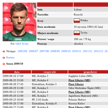
Imię
Łukasz
Nazwisko
Krzycki
Polska
Kraj
Data urodzenia
10 stycznia 1984 (42 lata)
Tychy
Miejsce urodzenia
Wzrost / waga
188 cm / 79 kg
Fot:
GKS Tychy
Pozycja
obrońca
Występy:
2005/06
2006/07
2007/08
2008/09
2009/10
2010/11
2011/12
2012/13
20
Kariera
Sezon 2009/10
data
rozgrywki
gospodarze
2009-08-16 17:00
ME, Kolejka 3
Zagłębie Lubin (ME)
2009-08-23 15:00
ME, Kolejka 4
Piast Gliwice (ME)
2009-08-28 17:45
Ekstraklasa, Kolejka 5
Piast Gliwice
2009-08-29 11:00
ME, Kolejka 5
Odra Wodzisław Śląski (ME)
2009-09-12 11:00
ME, Kolejka 6
Piast Gliwice (ME)
2009-09-20 12:00
ME, Kolejka 7
Jagiellonia Białystok (ME)
2009-09-23 16:00
PP, 1/16 finału
Polonia Słubice
2009-09-26 17:00
Ekstraklasa, Kolejka 8
Korona Kielce
2009-09-27 15:00
ME, Kolejka 8
Piast Gliwice (ME)