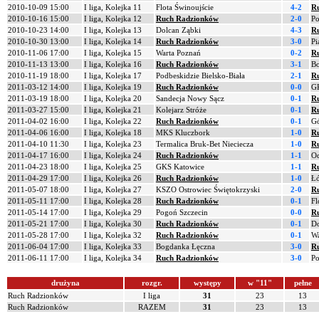
2010-10-09 15:00
I liga, Kolejka 11
Flota Świnoujście
4-2
R
2010-10-16 15:00
I liga, Kolejka 12
Ruch Radzionków
2-0
Po
2010-10-23 14:00
I liga, Kolejka 13
Dolcan Ząbki
4-3
R
2010-10-30 13:00
I liga, Kolejka 14
Ruch Radzionków
3-0
Pi
2010-11-06 17:00
I liga, Kolejka 15
Warta Poznań
0-2
R
2010-11-13 13:00
I liga, Kolejka 16
Ruch Radzionków
3-1
B
2010-11-19 18:00
I liga, Kolejka 17
Podbeskidzie Bielsko-Biała
2-1
R
2011-03-12 14:00
I liga, Kolejka 19
Ruch Radzionków
0-0
GK
2011-03-19 18:00
I liga, Kolejka 20
Sandecja Nowy Sącz
0-1
R
2011-03-27 15:00
I liga, Kolejka 21
Kolejarz Stróże
0-1
R
2011-04-02 16:00
I liga, Kolejka 22
Ruch Radzionków
0-1
Gó
2011-04-06 16:00
I liga, Kolejka 18
MKS Kluczbork
1-0
R
2011-04-10 11:30
I liga, Kolejka 23
Termalica Bruk-Bet Nieciecza
1-0
R
2011-04-17 16:00
I liga, Kolejka 24
Ruch Radzionków
1-1
Od
2011-04-23 18:00
I liga, Kolejka 25
GKS Katowice
1-1
R
2011-04-29 17:00
I liga, Kolejka 26
Ruch Radzionków
1-0
Ł
2011-05-07 18:00
I liga, Kolejka 27
KSZO Ostrowiec Świętokrzyski
2-0
R
2011-05-11 17:00
I liga, Kolejka 28
Ruch Radzionków
0-1
Fl
2011-05-14 17:00
I liga, Kolejka 29
Pogoń Szczecin
0-0
R
2011-05-21 17:00
I liga, Kolejka 30
Ruch Radzionków
0-1
Do
2011-05-28 17:00
I liga, Kolejka 32
Ruch Radzionków
0-1
Wa
2011-06-04 17:00
I liga, Kolejka 33
Bogdanka Łęczna
3-0
R
2011-06-11 17:00
I liga, Kolejka 34
Ruch Radzionków
3-0
Po
drużyna
rozgr.
występy
w "11"
pełne
Ruch Radzionków
I liga
31
23
13
Ruch Radzionków
RAZEM
31
23
13