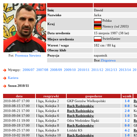
Imię
Dawid
Nazwisko
Jarka
Polska
Kraj
Niemcy
(od 2003)
Data urodzenia
15 sierpnia 1987 (38 lat)
Świerklaniec
Miejsce urodzenia
Wzrost / waga
182 cm / 80 kg
Obecny klub
Fot:
Przemsza Siewierz
Pozycja
napastnik
Brat
Zbigniewa
Występy:
2006/07
2007/08
2008/09
2009/10
2010/11
2011/12
2012/13
2013/14
20
Kariera
Sezon 2010/11
data
rozgrywki
gospodarze
wynik
2010-08-07 17:00
I liga, Kolejka 2
GKP Gorzów Wielkopolski
1-0
R
2010-08-15 17:00
I liga, Kolejka 3
Ruch Radzionków
0-0
Sa
2010-08-21 17:00
I liga, Kolejka 4
Ruch Radzionków
2-0
Ko
2010-09-04 17:00
I liga, Kolejka 6
Ruch Radzionków
1-0
Te
2010-09-11 19:00
I liga, Kolejka 7
Odra Wodzisław Śląski
1-2
R
2010-09-19 17:00
I liga, Kolejka 8
Ruch Radzionków
0-0
G
2010-09-25 17:00
I liga, Kolejka 9
Łódzki KS
4-2
R
2010-10-02 16:00
I liga, Kolejka 10
Ruch Radzionków
1-0
KS