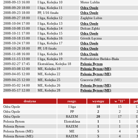
2008-09-13 16:00
I liga, Kolejka 10
Motor Lublin
2008-09-20 18:00
I liga, Kolejka 11
Odra Opole
2008-09-23 18:00
PP, 1/16 finału
Odra Opole
2008-09-27 18:00
I liga, Kolejka 12
Zagłębie Lubin
2008-10-04 17:00
I liga, Kolejka 13
Odra Opole
2008-10-08 15:00
I liga, Kolejka 14
Dolcan Ząbki
2008-10-11 17:00
I liga, Kolejka 15
Odra Opole
2008-10-18 15:00
I liga, Kolejka 16
Górnik Łęczna
2008-10-24 17:00
I liga, Kolejka 17
Odra Opole
2008-10-28 18:00
PP, 1/8 finału
Odra Opole
2008-11-08 16:00
I liga, Kolejka 18
Odra Opole
2008-11-15 13:00
I liga, Kolejka 19
Podbeskidzie Bielsko-Biała
2009-02-27 17:45
Ekstraklasa, Kolejka 18
Polonia Bytom
2009-03-08 12:00
ME, Kolejka 19
Polonia Bytom (ME)
2009-04-05 12:00
ME, Kolejka 22
Polonia Bytom (ME)
2009-04-25 12:00
ME, Kolejka 25
Cracovia (ME)
2009-05-02 14:00
ME, Kolejka 26
Polonia Bytom (ME)
2009-05-17 12:00
ME, Kolejka 28
Polonia Bytom (ME)
drużyna
rozgr.
występy
w "11"
pe
Odra Opole
I liga
18
15
1
Odra Opole
PP
2
2
Odra Opole
RAZEM
20
17
1
Polonia Bytom
Ekstraklasa
1
1
Polonia Bytom
RAZEM
1
1
Polonia Bytom (ME)
ME
5
4
Polonia Bytom (ME)
RAZEM
5
4