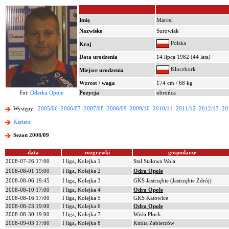
Imię
Marcel
Nazwisko
Surowiak
Polska
Kraj
Data urodzenia
14 lipca 1982 (44 lata)
Kluczbork
Miejsce urodzenia
Wzrost / waga
174 cm / 68 kg
Fot:
Oderka Opole
Pozycja
obrońca
Występy:
2005/06
2006/07
2007/08
2008/09
2009/10
2010/11
2011/12
2012/13
20
Kariera
Sezon 2008/09
data
rozgrywki
gospodarze
2008-07-26 17:00
I liga, Kolejka 1
Stal Stalowa Wola
2008-08-01 19:00
I liga, Kolejka 2
Odra Opole
2008-08-06 19:45
I liga, Kolejka 3
GKS Jastrzębie (Jastrzębie Zdrój)
2008-08-10 17:00
I liga, Kolejka 4
Odra Opole
2008-08-16 17:00
I liga, Kolejka 5
GKS Katowice
2008-08-23 19:00
I liga, Kolejka 6
Odra Opole
2008-08-30 19:00
I liga, Kolejka 7
Wisła Płock
2008-09-03 17:00
I liga, Kolejka 8
Kmita Zabierzów