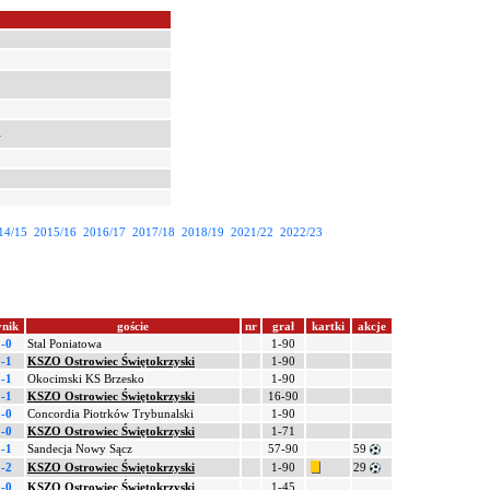
i
14/15
2015/16
2016/17
2017/18
2018/19
2021/22
2022/23
nik
goście
nr
grał
kartki
akcje
-0
Stal Poniatowa
1-90
-1
KSZO Ostrowiec Świętokrzyski
1-90
-1
Okocimski KS Brzesko
1-90
-1
KSZO Ostrowiec Świętokrzyski
16-90
-0
Concordia Piotrków Trybunalski
1-90
-0
KSZO Ostrowiec Świętokrzyski
1-71
-1
Sandecja Nowy Sącz
57-90
59
-2
KSZO Ostrowiec Świętokrzyski
1-90
29
-0
KSZO Ostrowiec Świętokrzyski
1-45