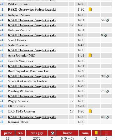
-2
Pelikan Łowicz
1-90
-1
KSZO Ostrowiec Świętokrzyski
1-90
-1
Kolejarz Stróże
1-90
-1
KSZO Ostrowiec Świętokrzyski
1-81
56
-1
KSZO Ostrowiec Świętokrzyski
17
1-75
-1
Hetman Zamość
1-61
-3
KSZO Ostrowiec Świętokrzyski
1-90
8
-1
Start Otwock
1-90
-2
Nida Pińczów
1-42
-2
KSZO Ostrowiec Świętokrzyski
1-90
-3
Arka Gdynia (ME)
1-61
-0
Górnik Wieliczka
1-90
-1
KSZO Ostrowiec Świętokrzyski
1-81
-0
Ruch Wysokie Mazowieckie
1-69
-2
KSZO Ostrowiec Świętokrzyski
65-90
90
-0
Sokół Aleksandrów Łódzki
1-90
-0
KSZO Ostrowiec Świętokrzyski
17
1-79
-0
Przebój Wolbrom
1-90
75
-0
KSZO Ostrowiec Świętokrzyski
1-90
-1
Wigry Suwałki
17
1-66
-0
ŁKS Łomża
69-90
-0
OKS 1945 Olsztyn
17
1-90
-2
KSZO Ostrowiec Świętokrzyski
1-90
40
-0
Jeziorak Iława
1-90
pełne
rez.
czas gry
karne
sam.
18
3
2372
7
0 (0 + 0)
0
3
0