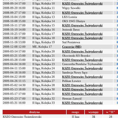
2008-09-14 17:00
II liga, Kolejka 10
KSZO Ostrowiec Świętokrzyski
2
2008-09-20 16:00
II liga, Kolejka 11
Wigry Suwałki
0
2008-09-27 17:00
II liga, Kolejka 12
KSZO Ostrowiec Świętokrzyski
2
2008-10-04 15:00
II liga, Kolejka 13
ŁKS Łomża
1
2008-10-08 15:00
II liga, Kolejka 14
OKS 1945 Olsztyn
2
2008-10-11 17:00
II liga, Kolejka 15
KSZO Ostrowiec Świętokrzyski
1
2008-10-19 14:00
II liga, Kolejka 16
Jeziorak Iława
1
2008-10-25 17:00
II liga, Kolejka 17
KSZO Ostrowiec Świętokrzyski
5
2008-11-08 17:00
II liga, Kolejka 18
KSZO Ostrowiec Świętokrzyski
2
2008-11-16 13:00
II liga, Kolejka 19
Stal Poniatowa
0
2008-12-08 12:00
ME, Kolejka 17
Cracovia (ME)
3
2009-03-14 17:00
II liga, Kolejka 20
KSZO Ostrowiec Świętokrzyski
1
2009-03-21 15:00
II liga, Kolejka 21
Okocimski KS Brzesko
1
2009-03-28 15:00
II liga, Kolejka 22
KSZO Ostrowiec Świętokrzyski
1
2009-04-04 16:00
II liga, Kolejka 23
Concordia Piotrków Trybunalski
0
2009-04-11 15:00
II liga, Kolejka 24
KSZO Ostrowiec Świętokrzyski
4
2009-04-18 16:00
II liga, Kolejka 25
Sandecja Nowy Sącz
1
2009-04-22 18:00
II liga, Kolejka 26
KSZO Ostrowiec Świętokrzyski
2
2009-04-26 11:15
II liga, Kolejka 27
Pelikan Łowicz
1
2009-05-02 14:30
II liga, Kolejka 28
KSZO Ostrowiec Świętokrzyski
1
2009-05-13 18:00
II liga, Kolejka 30
KSZO Ostrowiec Świętokrzyski
2
2009-05-17 17:00
II liga, Kolejka 31
KSZO Ostrowiec Świętokrzyski
1
2009-05-23 17:00
II liga, Kolejka 32
Hetman Zamość
0
2009-05-31 16:00
II liga, Kolejka 33
KSZO Ostrowiec Świętokrzyski
1
drużyna
rozgr.
występy
w "11"
KSZO Ostrowiec Świętokrzyski
II liga
31
28