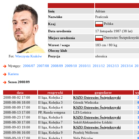
Imię
Adrian
Nazwisko
Frańczak
Polska
Kraj
Data urodzenia
17 listopada 1987 (38 lat)
Ostrowiec Świętokrzysk
Miejsce urodzenia
Wzrost / waga
183 cm / 80 kg
Obecny klub
Fot:
Wieczysta Kraków
Pozycja
obrońca
Występy:
2006/07
2007/08
2008/09
2009/10
2010/11
2011/12
2012/13
2013/14
20
Kariera
Sezon 2008/09
data
rozgrywki
gospodarze
wy
2008-08-02 17:00
II liga, Kolejka 2
KSZO Ostrowiec Świętokrzyski
2
2008-08-06 18:00
II liga, Kolejka 3
Górnik Wieliczka
0
2008-08-09 17:00
II liga, Kolejka 4
KSZO Ostrowiec Świętokrzyski
5
2008-08-13 17:00
PP, Runda wstępna
LZS Leśnica
2
2008-08-23 17:00
II liga, Kolejka 6
KSZO Ostrowiec Świętokrzyski
1
2008-08-30 17:00
II liga, Kolejka 7
Sokół Aleksandrów Łódzki
1
2008-09-03 19:00
II liga, Kolejka 8
KSZO Ostrowiec Świętokrzyski
1
2008-09-06 16:00
II liga, Kolejka 9
Przebój Wolbrom
2
2008-09-10 17:00
II liga, Kolejka 1
Nida Pińczów
0