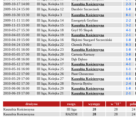
2009-10-17 14:00
III liga, Kolejka 11
Kaszubia Kościerzyna
2-3
2009-10-24 15:00
III liga, Kolejka 12
Darzbór Szczecinek
1-0
2009-10-30 13:30
III liga, Kolejka 3
Kaszubia Kościerzyna
0-1
2009-11-11 11:00
III liga, Kolejka 14
Energetyk Gryfino
2-2
2009-11-15 13:00
III liga, Kolejka 15
Kaszubia Kościerzyna
3-2
2010-03-27 15:30
III liga, Kolejka 18
Gryf 95 Słupsk
4-1
2010-04-03 15:00
III liga, Kolejka 19
Kaszubia Kościerzyna
2-1
2010-04-19 15:00
III liga, Kolejka 16
Błękitni Stargard Szczeciński
1-0
2010-04-24 13:00
III liga, Kolejka 22
Chemik Police
0-3
2010-05-01 16:00
III liga, Kolejka 23
Kaszubia Kościerzyna
1-0
2010-05-05 17:30
III liga, Kolejka 20
Cartusia Kartuzy
3-0
2010-05-08 16:00
III liga, Kolejka 24
Dąb Dębno
1-0
2010-05-12 17:00
III liga, Kolejka 17
Kaszubia Kościerzyna
4-1
2010-05-16 16:00
III liga, Kolejka 25
Kaszubia Kościerzyna
1-1
2010-05-22 17:00
III liga, Kolejka 26
Piast Choszczno
1-1
2010-05-29 17:00
III liga, Kolejka 27
Kaszubia Kościerzyna
4-0
2010-06-02 17:30
III liga, Kolejka 28
Bytovia Bytów
2-4
2010-06-06 16:00
III liga, Kolejka 29
Kaszubia Kościerzyna
1-0
2010-06-19 17:00
III liga, Kolejka 21
Kaszubia Kościerzyna
2-1
drużyna
rozgr.
występy
w "11"
pełn
Kaszubia Kościerzyna
III liga
28
28
24
Kaszubia Kościerzyna
RAZEM
28
28
24