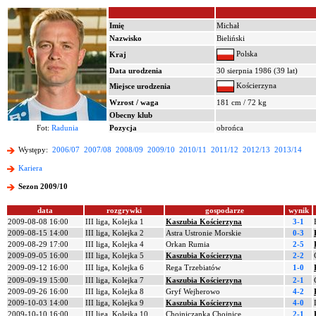
Imię
Michał
Nazwisko
Bieliński
Polska
Kraj
Data urodzenia
30 sierpnia 1986 (39 lat)
Kościerzyna
Miejsce urodzenia
Wzrost / waga
181 cm / 72 kg
Obecny klub
Fot:
Radunia
Pozycja
obrońca
Występy:
2006/07
2007/08
2008/09
2009/10
2010/11
2011/12
2012/13
2013/14
Kariera
Sezon 2009/10
data
rozgrywki
gospodarze
wynik
2009-08-08 16:00
III liga, Kolejka 1
Kaszubia Kościerzyna
3-1
2009-08-15 14:00
III liga, Kolejka 2
Astra Ustronie Morskie
0-3
2009-08-29 17:00
III liga, Kolejka 4
Orkan Rumia
2-5
2009-09-05 16:00
III liga, Kolejka 5
Kaszubia Kościerzyna
2-2
2009-09-12 16:00
III liga, Kolejka 6
Rega Trzebiatów
1-0
2009-09-19 15:00
III liga, Kolejka 7
Kaszubia Kościerzyna
2-1
2009-09-26 16:00
III liga, Kolejka 8
Gryf Wejherowo
4-2
2009-10-03 14:00
III liga, Kolejka 9
Kaszubia Kościerzyna
4-0
2009-10-10 16:00
III liga, Kolejka 10
Chojniczanka Chojnice
2-1