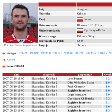
Imię
Grzegorz
Nazwisko
Kaliciak
Polska
Kraj
Data urodzenia
10 marca 1975 (51 lat)
Kędzierzyn-Koźle
Miejsce urodzenia
Wzrost / waga
192 cm / 80 kg
Reprezentacja Polski
3A-0
Fot:
Pozycja
obrońca
Start Galmet Bogdanowice
Występy:
1997/98
1998/99
1999/00
2000/01
2001/02
2002/03
2003/04
2004/05
20
Kariera
Sezon 2007/08
data
rozgrywki
gospodarze
wynik
2007-07-28 19:00
Ekstraklasa, Kolejka 1
Lech Poznań
4-2
2007-08-04 19:00
Ekstraklasa, Kolejka 2
Odra Wodzisław Śląski
1-0
2007-08-10 19:00
Ekstraklasa, Kolejka 3
Ruch Chorzów
1-0
2007-08-18 19:00
Ekstraklasa, Kolejka 4
Zagłębie Sosnowiec
1-0
2007-08-25 19:00
Ekstraklasa, Kolejka 5
Legia Warszawa
5-0
2007-08-28 16:30
PP, I runda
Okocimski KS Brzesko
0-2
2007-08-31 19:00
Ekstraklasa, Kolejka 6
Zagłębie Sosnowiec
3-1
2007-09-15 18:00
Ekstraklasa, Kolejka 7
Łódzki KS
3-0
2007-09-23 16:00
Ekstraklasa, Kolejka 8
Zagłębie Sosnowiec
1-3