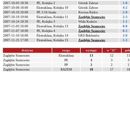
2007-10-03 18:30
PE, Kolejka 2
Górnik Zabrze
1-0
2007-10-06 18:00
Ekstraklasa, Kolejka 10
Górnik Zabrze
4-2
2007-10-10 20:00
PP, 1/16 finału
Korona Kielce
2-0
2007-10-19 19:00
Ekstraklasa, Kolejka 11
Zagłębie Sosnowiec
2-3
2007-10-24 18:30
PE, Kolejka 3
Wisła Kraków
1-1
2007-11-03 16:00
Ekstraklasa, Kolejka 13
Zagłębie Sosnowiec
0-0
2007-11-07 18:00
PE, Kolejka 4
Zagłębie Sosnowiec
0-2
2007-11-10 16:00
Ekstraklasa, Kolejka 14
GKS Bełchatów
2-0
2007-11-25 17:00
Ekstraklasa, Kolejka 15
Zagłębie Sosnowiec
1-3
drużyna
rozgr.
występy
w "11"
peł
Zagłębie Sosnowiec
Ekstraklasa
13
12
1
Zagłębie Sosnowiec
PE
3
3
3
Zagłębie Sosnowiec
PP
2
2
2
Zagłębie Sosnowiec
RAZEM
18
17
1