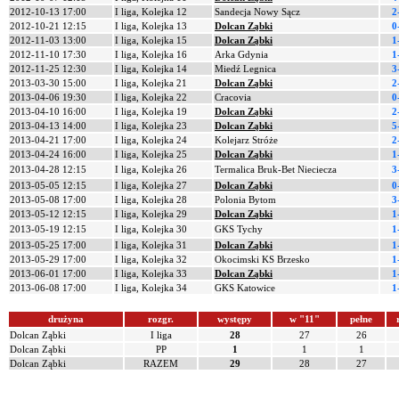
2012-10-13 17:00
I liga, Kolejka 12
Sandecja Nowy Sącz
2
2012-10-21 12:15
I liga, Kolejka 13
Dolcan Ząbki
0
2012-11-03 13:00
I liga, Kolejka 15
Dolcan Ząbki
1
2012-11-10 17:30
I liga, Kolejka 16
Arka Gdynia
1
2012-11-25 12:30
I liga, Kolejka 14
Miedź Legnica
3
2013-03-30 15:00
I liga, Kolejka 21
Dolcan Ząbki
2
2013-04-06 19:30
I liga, Kolejka 22
Cracovia
0
2013-04-10 16:00
I liga, Kolejka 19
Dolcan Ząbki
2
2013-04-13 14:00
I liga, Kolejka 23
Dolcan Ząbki
5
2013-04-21 17:00
I liga, Kolejka 24
Kolejarz Stróże
2
2013-04-24 16:00
I liga, Kolejka 25
Dolcan Ząbki
1
2013-04-28 12:15
I liga, Kolejka 26
Termalica Bruk-Bet Nieciecza
3
2013-05-05 12:15
I liga, Kolejka 27
Dolcan Ząbki
0
2013-05-08 17:00
I liga, Kolejka 28
Polonia Bytom
3
2013-05-12 12:15
I liga, Kolejka 29
Dolcan Ząbki
1
2013-05-19 12:15
I liga, Kolejka 30
GKS Tychy
1
2013-05-25 17:00
I liga, Kolejka 31
Dolcan Ząbki
1
2013-05-29 17:00
I liga, Kolejka 32
Okocimski KS Brzesko
1
2013-06-01 17:00
I liga, Kolejka 33
Dolcan Ząbki
1
2013-06-08 17:00
I liga, Kolejka 34
GKS Katowice
1
drużyna
rozgr.
występy
w "11"
pełne
Dolcan Ząbki
I liga
28
27
26
Dolcan Ząbki
PP
1
1
1
Dolcan Ząbki
RAZEM
29
28
27