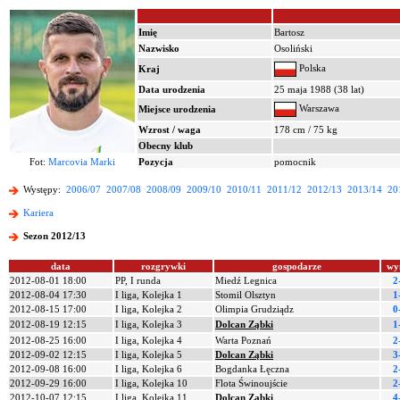
Imię
Bartosz
Nazwisko
Osoliński
Polska
Kraj
Data urodzenia
25 maja 1988 (38 lat)
Warszawa
Miejsce urodzenia
Wzrost / waga
178 cm / 75 kg
Obecny klub
Fot:
Marcovia Marki
Pozycja
pomocnik
Występy:
2006/07
2007/08
2008/09
2009/10
2010/11
2011/12
2012/13
2013/14
20
Kariera
Sezon 2012/13
data
rozgrywki
gospodarze
wy
2012-08-01 18:00
PP, I runda
Miedź Legnica
2
2012-08-04 17:30
I liga, Kolejka 1
Stomil Olsztyn
1
2012-08-15 17:00
I liga, Kolejka 2
Olimpia Grudziądz
0
2012-08-19 12:15
I liga, Kolejka 3
Dolcan Ząbki
1
2012-08-25 16:00
I liga, Kolejka 4
Warta Poznań
2
2012-09-02 12:15
I liga, Kolejka 5
Dolcan Ząbki
3
2012-09-08 16:00
I liga, Kolejka 6
Bogdanka Łęczna
2
2012-09-29 16:00
I liga, Kolejka 10
Flota Świnoujście
2
2012-10-07 12:15
I liga, Kolejka 11
Dolcan Ząbki
4