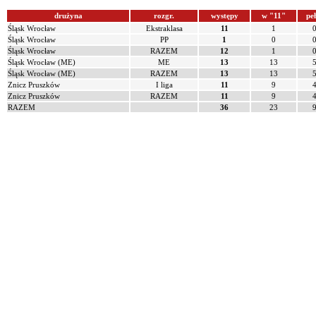
drużyna
rozgr.
występy
w "11"
pe
Śląsk Wrocław
Ekstraklasa
11
1
Śląsk Wrocław
PP
1
0
Śląsk Wrocław
RAZEM
12
1
Śląsk Wrocław (ME)
ME
13
13
Śląsk Wrocław (ME)
RAZEM
13
13
Znicz Pruszków
I liga
11
9
Znicz Pruszków
RAZEM
11
9
RAZEM
36
23