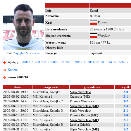
Imię
Kamil
Nazwisko
Biliński
Polska
Kraj
Data urodzenia
23 stycznia 1988 (38 lat)
Wrocław
Miejsce urodzenia
Wzrost / waga
181 cm / 77 kg
Obecny klub
Fot:
Zagłębie Sosnowiec
Pozycja
napastnik
Występy:
2006/07
2007/08
2008/09
2009/10
2010/11
2011/12
2013/14
2015/16
20
Kariera
Sezon 2009/10
data
rozgrywki
gospodarze
wynik
2009-08-01 19:15
Ekstraklasa, Kolejka 1
Śląsk Wrocław
2-0
2009-08-02 13:00
ME, Kolejka 1
Cracovia (ME)
3-1
2009-08-09 14:45
Ekstraklasa, Kolejka 2
Polonia Warszawa
3-2
2009-08-10 11:00
ME, Kolejka 2
Śląsk Wrocław (ME)
2-3
2009-08-14 20:00
Ekstraklasa, Kolejka 3
Śląsk Wrocław
2-1
2009-08-15 12:00
ME, Kolejka 3
Polonia Bytom (ME)
1-0
2009-08-24 11:00
ME, Kolejka 4
Śląsk Wrocław (ME)
2-1
2009-08-29 17:00
Ekstraklasa, Kolejka 5
Lechia Gdańsk
1-1
2009-08-31 11:00
ME, Kolejka 5
Śląsk Wrocław (ME)
1-2