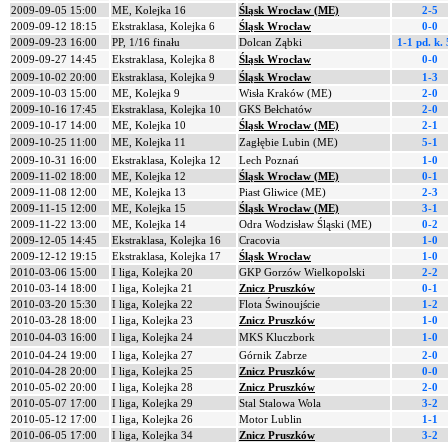
2009-09-05 15:00
ME, Kolejka 16
Śląsk Wrocław (ME)
2-5
2009-09-12 18:15
Ekstraklasa, Kolejka 6
Śląsk Wrocław
0-0
2009-09-23 16:00
PP, 1/16 finału
Dolcan Ząbki
1-1 pd.
k. 
2009-09-27 14:45
Ekstraklasa, Kolejka 8
Śląsk Wrocław
0-0
2009-10-02 20:00
Ekstraklasa, Kolejka 9
Śląsk Wrocław
1-3
2009-10-03 15:00
ME, Kolejka 9
Wisła Kraków (ME)
2-0
2009-10-16 17:45
Ekstraklasa, Kolejka 10
GKS Bełchatów
2-0
2009-10-17 14:00
ME, Kolejka 10
Śląsk Wrocław (ME)
2-1
2009-10-25 11:00
ME, Kolejka 11
Zagłębie Lubin (ME)
5-1
2009-10-31 16:00
Ekstraklasa, Kolejka 12
Lech Poznań
1-0
2009-11-02 18:00
ME, Kolejka 12
Śląsk Wrocław (ME)
0-1
2009-11-08 12:00
ME, Kolejka 13
Piast Gliwice (ME)
2-3
2009-11-15 12:00
ME, Kolejka 15
Śląsk Wrocław (ME)
3-1
2009-11-22 13:00
ME, Kolejka 14
Odra Wodzisław Śląski (ME)
0-2
2009-12-05 14:45
Ekstraklasa, Kolejka 16
Cracovia
1-0
2009-12-12 19:15
Ekstraklasa, Kolejka 17
Śląsk Wrocław
1-0
2010-03-06 15:00
I liga, Kolejka 20
GKP Gorzów Wielkopolski
2-2
2010-03-14 18:00
I liga, Kolejka 21
Znicz Pruszków
0-1
2010-03-20 15:30
I liga, Kolejka 22
Flota Świnoujście
1-2
2010-03-28 18:00
I liga, Kolejka 23
Znicz Pruszków
1-0
2010-04-03 16:00
I liga, Kolejka 24
MKS Kluczbork
1-0
2010-04-24 19:00
I liga, Kolejka 27
Górnik Zabrze
2-0
2010-04-28 20:00
I liga, Kolejka 25
Znicz Pruszków
0-0
2010-05-02 20:00
I liga, Kolejka 28
Znicz Pruszków
2-0
2010-05-07 17:00
I liga, Kolejka 29
Stal Stalowa Wola
3-2
2010-05-12 17:00
I liga, Kolejka 26
Motor Lublin
1-1
2010-06-05 17:00
I liga, Kolejka 34
Znicz Pruszków
3-2