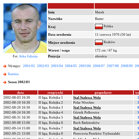
Imię
Marek
Nazwisko
Baster
Polska
Kraj
Data urodzenia
11 czerwca 1976 (50 lat)
Kraków
Miejsce urodzenia
Wzrost / waga
172 cm / 67 kg
Fot:
Arka Gdynia
Pozycja
obrońca
Występy:
2001/02
2002/03
2003/04
2004/05
2005/06
2006/07
2007/08
2008/09
20
Kariera
Sezon 2002/03
data
rozgrywki
gospodarze
wy
2002-08-03 16:30
II liga, Kolejka 1
Stal Stalowa Wola
2
2002-08-10 16:30
II liga, Kolejka 2
Polar Wrocław
3
2002-08-20 16:30
II liga, Kolejka 3
Stal Stalowa Wola
0
2002-08-24 16:30
II liga, Kolejka 4
Górnik Polkowice
5
2002-08-31 16:30
II liga, Kolejka 5
Stal Stalowa Wola
3
2002-09-08 15:00
II liga, Kolejka 6
Ruch Radzionków
0
2002-09-14 15:00
II liga, Kolejka 7
Stal Stalowa Wola
3
2002-09-21 15:00
II liga, Kolejka 8
Piotrcovia Piotrków Trybunalski
2