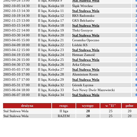
2002-09-28 15:00
II liga, Kolejka 9
Stal Stalowa Wola
0
2002-10-05 14:30
II liga, Kolejka 10
Śląsk Wrocław
1
2002-10-13 14:30
II liga, Kolejka 11
Stal Stalowa Wola
1
2002-10-19 14:30
II liga, Kolejka 12
RKS Radomsko
2
2002-11-23 13:00
II liga, Kolejka 17
GKS Bełchatów
2
2003-03-15 14:00
II liga, Kolejka 18
Stal Stalowa Wola
1
2003-03-22 14:00
II liga, Kolejka 19
Tłoki Gorzyce
0
2003-03-30 14:00
II liga, Kolejka 20
Stal Stalowa Wola
2
2003-04-05 15:00
II liga, Kolejka 21
Ceramika Opoczno
3
2003-04-09 18:00
II liga, Kolejka 22
Łódzki KS
0
2003-04-12 15:00
II liga, Kolejka 23
Stal Stalowa Wola
0
2003-04-19 15:00
II liga, Kolejka 24
Hetman Zamość
2
2003-04-26 15:00
II liga, Kolejka 25
Stal Stalowa Wola
2
2003-04-30 17:30
II liga, Kolejka 26
Arka Gdynia
1
2003-05-03 17:00
II liga, Kolejka 27
Stal Stalowa Wola
2
2003-05-10 17:00
II liga, Kolejka 28
Aluminium Konin
1
2003-05-17 17:00
II liga, Kolejka 29
Stal Stalowa Wola
0
2003-05-31 17:00
II liga, Kolejka 32
Górnik Łęczna
0
2003-06-04 18:00
II liga, Kolejka 33
Świt Nowy Dwór Mazowiecki
1
2003-06-07 18:00
II liga, Kolejka 34
Stal Stalowa Wola
0
drużyna
rozgr.
występy
w "11"
pełne
Stal Stalowa Wola
II liga
28
25
20
Stal Stalowa Wola
RAZEM
28
25
20