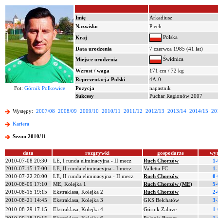
Imię
Arkadiusz
Nazwisko
Piech
Polska
Kraj
Data urodzenia
7 czerwca 1985 (41 lat)
Świdnica
Miejsce urodzenia
Wzrost / waga
171 cm / 72 kg
Reprezentacja Polski
4A-0
Fot:
Górnik Polkowice
Pozycja
napastnik
Sukcesy
Puchar Regionów 2007
Występy:
2007/08
2008/09
2009/10
2010/11
2011/12
2012/13
2013/14
2014/15
20
Kariera
Sezon 2010/11
data
rozgrywki
gospodarze
wyn
2010-07-08 20:30
LE, I runda eliminacyjna - II mecz
Ruch Chorzów
1-
2010-07-15 17:00
LE, II runda eliminacyjna - I mecz
Valletta FC
1-
2010-07-22 20:00
LE, II runda eliminacyjna - II mecz
Ruch Chorzów
0-
2010-08-09 17:10
ME, Kolejka 1
Ruch Chorzów (ME)
5-
2010-08-15 19:15
Ekstraklasa, Kolejka 2
Ruch Chorzów
2-
2010-08-21 14:45
Ekstraklasa, Kolejka 3
GKS Bełchatów
3-
2010-08-29 17:15
Ekstraklasa, Kolejka 4
Górnik Zabrze
1-