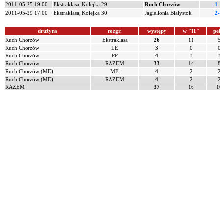
2011-05-25 19:00
Ekstraklasa, Kolejka 29
Ruch Chorzów
1-
2011-05-29 17:00
Ekstraklasa, Kolejka 30
Jagiellonia Białystok
2-
drużyna
rozgr.
występy
w "11"
pe
Ruch Chorzów
Ekstraklasa
26
11
Ruch Chorzów
LE
3
0
Ruch Chorzów
PP
4
3
Ruch Chorzów
RAZEM
33
14
Ruch Chorzów (ME)
ME
4
2
Ruch Chorzów (ME)
RAZEM
4
2
RAZEM
37
16
1