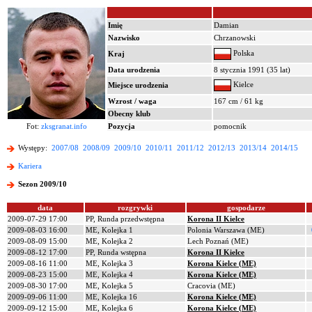
Imię
Damian
Nazwisko
Chrzanowski
Polska
Kraj
Data urodzenia
8 stycznia 1991 (35 lat)
Kielce
Miejsce urodzenia
Wzrost / waga
167 cm / 61 kg
Obecny klub
Fot:
zksgranat.info
Pozycja
pomocnik
Występy:
2007/08
2008/09
2009/10
2010/11
2011/12
2012/13
2013/14
2014/15
Kariera
Sezon 2009/10
data
rozgrywki
gospodarze
2009-07-29 17:00
PP, Runda przedwstępna
Korona II Kielce
2009-08-03 16:00
ME, Kolejka 1
Polonia Warszawa (ME)
2009-08-09 15:00
ME, Kolejka 2
Lech Poznań (ME)
2009-08-12 17:00
PP, Runda wstępna
Korona II Kielce
2009-08-16 11:00
ME, Kolejka 3
Korona Kielce (ME)
2009-08-23 15:00
ME, Kolejka 4
Korona Kielce (ME)
2009-08-30 17:00
ME, Kolejka 5
Cracovia (ME)
2009-09-06 11:00
ME, Kolejka 16
Korona Kielce (ME)
2009-09-12 15:00
ME, Kolejka 6
Korona Kielce (ME)