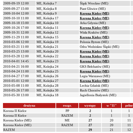
2009-09-19 12:00
ME, Kolejka 7
Śląsk Wrocław (ME)
2009-09-27 15:00
ME, Kolejka 8
Piast Gliwice (ME)
2009-10-04 12:00
ME, Kolejka 9
Korona Kielce (ME)
2009-10-10 11:00
ME, Kolejka 17
Korona Kielce (ME)
2009-10-18 15:00
ME, Kolejka 10
Arka Gdynia (ME)
2009-10-26 17:00
ME, Kolejka 11
Korona Kielce (ME)
2009-10-31 12:00
ME, Kolejka 12
Wisła Kraków (ME)
2009-11-29 11:00
ME, Kolejka 15
Korona Kielce (ME)
2010-03-06 12:00
ME, Kolejka 19
Polonia Bytom (ME)
2010-03-21 11:00
ME, Kolejka 21
Odra Wodzisław Śląski (ME)
2010-03-25 13:00
ME, Kolejka 20
Korona Kielce (ME)
2010-03-28 12:00
ME, Kolejka 22
Korona Kielce (ME)
2010-04-01 14:45
ME, Kolejka 23
Korona Kielce (ME)
2010-04-21 16:00
ME, Kolejka 24
GKS Bełchatów (ME)
2010-04-24 11:00
ME, Kolejka 25
Korona Kielce (ME)
2010-04-27 17:00
ME, Kolejka 26
Legia Warszawa (ME)
2010-05-01 12:00
ME, Kolejka 27
Korona Kielce (ME)
2010-05-08 11:00
ME, Kolejka 28
Lechia Gdańsk (ME)
2010-05-26 17:00
ME, Kolejka 30
Ruch Chorzów (ME)
2010-05-30 13:00
ME, Kolejka 18
Jagiellonia Białystok (ME)
drużyna
rozgr.
występy
w "11"
pełne
Korona II Kielce
PP
2
1
1
Korona II Kielce
RAZEM
2
1
1
Korona Kielce (ME)
ME
27
20
11
Korona Kielce (ME)
RAZEM
27
20
11
RAZEM
29
21
12