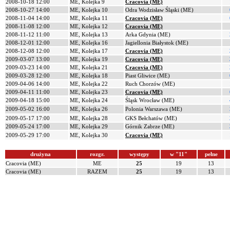
2008-10-18 12:00
ME, Kolejka 9
Cracovia (ME)
2008-10-27 14:00
ME, Kolejka 10
Odra Wodzisław Śląski (ME)
2008-11-04 14:00
ME, Kolejka 11
Cracovia (ME)
2008-11-08 12:00
ME, Kolejka 12
Cracovia (ME)
2008-11-12 11:00
ME, Kolejka 13
Arka Gdynia (ME)
2008-12-01 12:00
ME, Kolejka 16
Jagiellonia Białystok (ME)
2008-12-08 12:00
ME, Kolejka 17
Cracovia (ME)
2009-03-07 13:00
ME, Kolejka 19
Cracovia (ME)
2009-03-23 14:00
ME, Kolejka 21
Cracovia (ME)
2009-03-28 12:00
ME, Kolejka 18
Piast Gliwice (ME)
2009-04-06 14:00
ME, Kolejka 22
Ruch Chorzów (ME)
2009-04-11 11:00
ME, Kolejka 23
Cracovia (ME)
2009-04-18 15:00
ME, Kolejka 24
Śląsk Wrocław (ME)
2009-05-02 16:00
ME, Kolejka 26
Polonia Warszawa (ME)
2009-05-17 17:00
ME, Kolejka 28
GKS Bełchatów (ME)
2009-05-24 17:00
ME, Kolejka 29
Górnik Zabrze (ME)
2009-05-29 17:00
ME, Kolejka 30
Cracovia (ME)
drużyna
rozgr.
występy
w "11"
pełne
Cracovia (ME)
ME
25
19
13
Cracovia (ME)
RAZEM
25
19
13