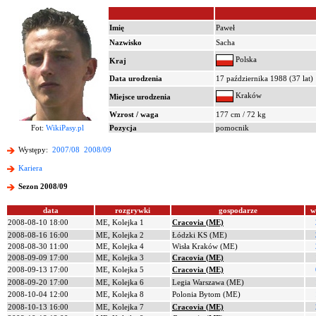
Imię
Paweł
Nazwisko
Sacha
Polska
Kraj
Data urodzenia
17 października 1988 (37 lat)
Kraków
Miejsce urodzenia
Wzrost / waga
177 cm / 72 kg
Fot:
WikiPasy.pl
Pozycja
pomocnik
Występy:
2007/08
2008/09
Kariera
Sezon 2008/09
data
rozgrywki
gospodarze
w
2008-08-10 18:00
ME, Kolejka 1
Cracovia (ME)
2008-08-16 16:00
ME, Kolejka 2
Łódzki KS (ME)
2008-08-30 11:00
ME, Kolejka 4
Wisła Kraków (ME)
2008-09-09 17:00
ME, Kolejka 3
Cracovia (ME)
2008-09-13 17:00
ME, Kolejka 5
Cracovia (ME)
2008-09-20 17:00
ME, Kolejka 6
Legia Warszawa (ME)
2008-10-04 12:00
ME, Kolejka 8
Polonia Bytom (ME)
2008-10-13 16:00
ME, Kolejka 7
Cracovia (ME)