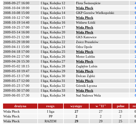
2008-09-27 16:00
I liga, Kolejka 12
Flota Świnoujście
2008-10-04 18:00
I liga, Kolejka 13
Wisła Płock
2008-10-08 15:00
I liga, Kolejka 14
GKP Gorzów Wielkopolski
2008-10-12 17:00
I liga, Kolejka 15
Wisła Płock
2008-10-19 14:40
I liga, Kolejka 16
Widzew Łódź
2008-10-25 17:00
I liga, Kolejka 17
Wisła Płock
2009-03-14 16:00
I liga, Kolejka 20
Wisła Płock
2009-03-21 12:00
I liga, Kolejka 21
GKS Katowice
2009-03-29 18:00
I liga, Kolejka 22
Znicz Pruszków
2009-04-11 15:00
I liga, Kolejka 24
Odra Opole
2009-04-18 17:00
I liga, Kolejka 25
Wisła Płock
2009-04-22 17:00
I liga, Kolejka 26
Motor Lublin
2009-04-26 15:30
I liga, Kolejka 27
Wisła Płock
2009-05-02 18:15
I liga, Kolejka 28
Zagłębie Lubin
2009-05-10 19:47
I liga, Kolejka 29
Wisła Płock
2009-05-13 17:00
I liga, Kolejka 30
Dolcan Ząbki
2009-05-17 12:00
I liga, Kolejka 31
Wisła Płock
2009-05-23 17:00
I liga, Kolejka 32
Górnik Łęczna
2009-05-30 17:00
I liga, Kolejka 33
Wisła Płock
2009-06-05 17:30
I liga, Kolejka 34
Stal Stalowa Wola
drużyna
rozgr.
występy
w "11"
pełne
re
Wisła Płock
I liga
27
27
23
Wisła Płock
PP
2
2
2
Wisła Płock
RAZEM
29
29
25