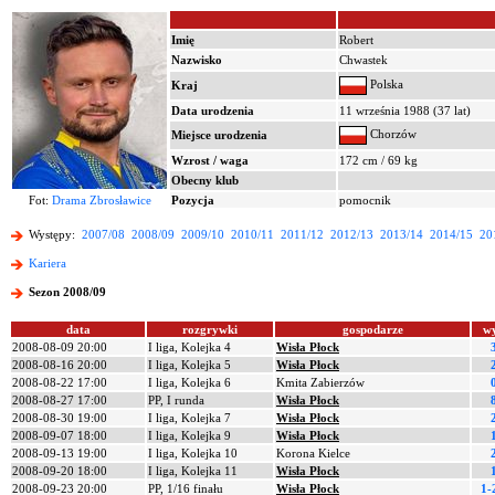
Imię
Robert
Nazwisko
Chwastek
Polska
Kraj
Data urodzenia
11 września 1988 (37 lat)
Chorzów
Miejsce urodzenia
Wzrost / waga
172 cm / 69 kg
Obecny klub
Fot:
Drama Zbrosławice
Pozycja
pomocnik
Występy:
2007/08
2008/09
2009/10
2010/11
2011/12
2012/13
2013/14
2014/15
20
Kariera
Sezon 2008/09
data
rozgrywki
gospodarze
w
2008-08-09 20:00
I liga, Kolejka 4
Wisła Płock
2008-08-16 20:00
I liga, Kolejka 5
Wisła Płock
2008-08-22 17:00
I liga, Kolejka 6
Kmita Zabierzów
2008-08-27 17:00
PP, I runda
Wisła Płock
2008-08-30 19:00
I liga, Kolejka 7
Wisła Płock
2008-09-07 18:00
I liga, Kolejka 9
Wisła Płock
2008-09-13 19:00
I liga, Kolejka 10
Korona Kielce
2008-09-20 18:00
I liga, Kolejka 11
Wisła Płock
2008-09-23 20:00
PP, 1/16 finału
Wisła Płock
1-