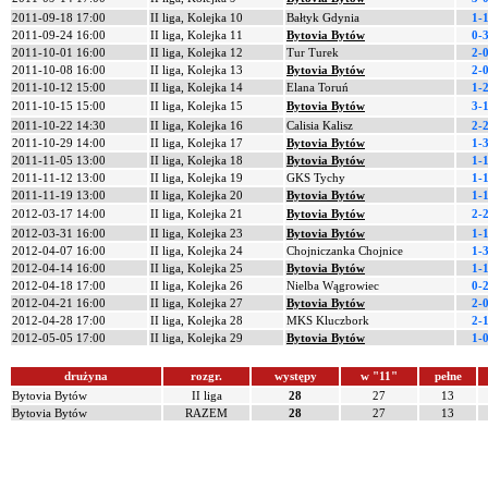
2011-09-18 17:00
II liga, Kolejka 10
Bałtyk Gdynia
1-
2011-09-24 16:00
II liga, Kolejka 11
Bytovia Bytów
0-
2011-10-01 16:00
II liga, Kolejka 12
Tur Turek
2-
2011-10-08 16:00
II liga, Kolejka 13
Bytovia Bytów
2-
2011-10-12 15:00
II liga, Kolejka 14
Elana Toruń
1-
2011-10-15 15:00
II liga, Kolejka 15
Bytovia Bytów
3-
2011-10-22 14:30
II liga, Kolejka 16
Calisia Kalisz
2-
2011-10-29 14:00
II liga, Kolejka 17
Bytovia Bytów
1-
2011-11-05 13:00
II liga, Kolejka 18
Bytovia Bytów
1-
2011-11-12 13:00
II liga, Kolejka 19
GKS Tychy
1-
2011-11-19 13:00
II liga, Kolejka 20
Bytovia Bytów
1-
2012-03-17 14:00
II liga, Kolejka 21
Bytovia Bytów
2-
2012-03-31 16:00
II liga, Kolejka 23
Bytovia Bytów
1-
2012-04-07 16:00
II liga, Kolejka 24
Chojniczanka Chojnice
1-
2012-04-14 16:00
II liga, Kolejka 25
Bytovia Bytów
1-
2012-04-18 17:00
II liga, Kolejka 26
Nielba Wągrowiec
0-
2012-04-21 16:00
II liga, Kolejka 27
Bytovia Bytów
2-
2012-04-28 17:00
II liga, Kolejka 28
MKS Kluczbork
2-
2012-05-05 17:00
II liga, Kolejka 29
Bytovia Bytów
1-
drużyna
rozgr.
występy
w "11"
pełne
Bytovia Bytów
II liga
28
27
13
Bytovia Bytów
RAZEM
28
27
13