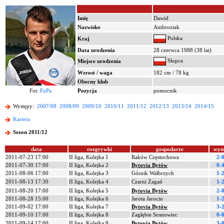
Imię
Dawid
Nazwisko
Ambroziak
Polska
Kraj
Data urodzenia
28 czerwca 1988 (38 lat)
Słupca
Miejsce urodzenia
Wzrost / waga
182 cm / 78 kg
Obecny klub
Fot:
FuPa
Pozycja
pomocnik
Występy:
2007/08
2008/09
2009/10
2010/11
2011/12
2012/13
2013/14
2014/15
Kariera
Sezon 2011/12
data
rozgrywki
gospodarze
wyn
2011-07-23 17:00
II liga, Kolejka 1
Raków Częstochowa
2-
2011-07-30 17:00
II liga, Kolejka 2
Bytovia Bytów
0-
2011-08-06 17:00
II liga, Kolejka 3
Górnik Wałbrzych
1-
2011-08-13 17:30
II liga, Kolejka 4
Czarni Żagań
1-
2011-08-20 17:00
II liga, Kolejka 5
Bytovia Bytów
2-
2011-08-28 15:00
II liga, Kolejka 6
Jarota Jarocin
1-
2011-09-02 17:00
II liga, Kolejka 7
Bytovia Bytów
3-
2011-09-10 17:00
II liga, Kolejka 8
Zagłębie Sosnowiec
0-
2011-09-14 17:00
II liga, Kolejka 9
Bytovia Bytów
3-