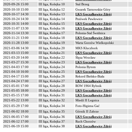
2020-09-26 15:00
III liga, Kolejka 10
Stal Brzeg
2020-10-10 15:00
III liga, Kolejka 12
Gwarek Tarnowskie Góry
2020-10-17 14:30
III liga, Kolejka 13
LKS Goczałkowice Zdrój
2020-10-24 14:30
III liga, Kolejka 14
Pniówek Pawłowice
2020-10-31 14:00
III liga, Kolejka 15
LKS Goczałkowice Zdrój
2020-11-07 13:30
III liga, Kolejka 16
LKS Goczałkowice Zdrój
2020-11-14 13:30
III liga, Kolejka 17
Polonia-Stal Świdnica
2020-11-21 13:00
III liga, Kolejka 18
LKS Goczałkowice Zdrój
2020-11-28 13:00
III liga, Kolejka 19
Warta Gorzów Wielkopolski
2021-03-06 14:30
III liga, Kolejka 20
MKS Kluczbork
2021-03-13 15:00
III liga, Kolejka 21
LKS Goczałkowice Zdrój
2021-03-20 14:00
III liga, Kolejka 22
Ślęza Wrocław
2021-03-27 15:30
III liga, Kolejka 23
LKS Goczałkowice Zdrój
2021-04-03 17:00
III liga, Kolejka 24
Polonia Bytom
2021-04-10 16:00
III liga, Kolejka 25
LKS Goczałkowice Zdrój
2021-04-17 15:00
III liga, Kolejka 26
Rekord Bielsko-Biała
2021-04-24 17:00
III liga, Kolejka 27
LKS Goczałkowice Zdrój
2021-05-01 17:00
III liga, Kolejka 28
ROW 1964 Rybnik
2021-05-05 18:00
III liga, Kolejka 29
LKS Goczałkowice Zdrój
2021-05-15 17:00
III liga, Kolejka 31
LKS Goczałkowice Zdrój
2021-05-22 13:00
III liga, Kolejka 32
Miedź II Legnica
2021-05-29 17:00
III liga, Kolejka 34
Foto-Higiena Gać
2021-06-02 18:00
III liga, Kolejka 35
Górnik II Zabrze
2021-06-05 17:00
III liga, Kolejka 36
LKS Goczałkowice Zdrój
2021-06-12 17:00
III liga, Kolejka 37
Ruch Chorzów
2021-06-19 15:00
III liga, Kolejka 38
LKS Goczałkowice Zdrój