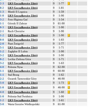
2-3
LKS Goczałkowice Zdrój
9
1-77
0-2
LKS Goczałkowice Zdrój
9
1-81
1-3
Miedź II Legnica
9
1-59
1-0
LKS Goczałkowice Zdrój
9
1-90
3-2
Foto-Higiena Gać
9
1-54
1-1
Górnik II Zabrze
9
61-90
0-3
LKS Goczałkowice Zdrój
9
1-90
2-1
Ruch Chorzów
9
1-90
1-2
LKS Goczałkowice Zdrój
9
1-90
0-0
LKS Goczałkowice Zdrój
9
1-83
2-0
Piast Żmigród
9
1-77
5-1
LKS Goczałkowice Zdrój
9
1-71
1-2
Zagłębie II Lubin
9
1-90
3-2
LKS Goczałkowice Zdrój
9
1-90
0-2
Lechia Zielona Góra
9
1-71
3-2
LKS Goczałkowice Zdrój
9
1-63
4-0
Polonia Nysa
9
62-90
1-1
LKS Goczałkowice Zdrój
9
60-90
1-1
Stal Brzeg
9
1-62
2-2
Gwarek Tarnowskie Góry
9
46-90
3-0
LKS Goczałkowice Zdrój
9
1-73
1-0
LKS Goczałkowice Zdrój
9
46-90
4-0
LKS Goczałkowice Zdrój
9
1-60
1-0
Polonia-Stal Świdnica
9
1-90
1-2
LKS Goczałkowice Zdrój
9
1-61
3-0
Warta Gorzów Wielkopolski
9
61-90