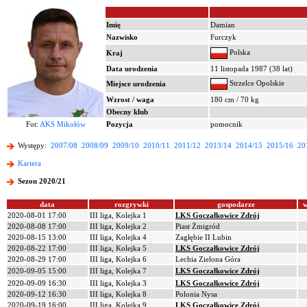
Imię
Damian
Nazwisko
Furczyk
Polska
Kraj
Data urodzenia
11 listopada 1987 (38 lat)
Strzelce Opolskie
Miejsce urodzenia
Wzrost / waga
180 cm / 70 kg
Obecny klub
Fot:
AKS Mikołów
Pozycja
pomocnik
Występy:
2007/08
2008/09
2009/10
2010/11
2011/12
2013/14
2014/15
2015/16
20
Kariera
Sezon 2020/21
data
rozgrywki
gospodarze
w
2020-08-01 17:00
III liga, Kolejka 1
LKS Goczałkowice Zdrój
2020-08-08 17:00
III liga, Kolejka 2
Piast Żmigród
2020-08-15 13:00
III liga, Kolejka 4
Zagłębie II Lubin
2020-08-22 17:00
III liga, Kolejka 5
LKS Goczałkowice Zdrój
2020-08-29 17:00
III liga, Kolejka 6
Lechia Zielona Góra
2020-09-05 15:00
III liga, Kolejka 7
LKS Goczałkowice Zdrój
2020-09-09 16:30
III liga, Kolejka 3
LKS Goczałkowice Zdrój
2020-09-12 16:30
III liga, Kolejka 8
Polonia Nysa
2020-09-19 16:00
III liga, Kolejka 9
LKS Goczałkowice Zdrój