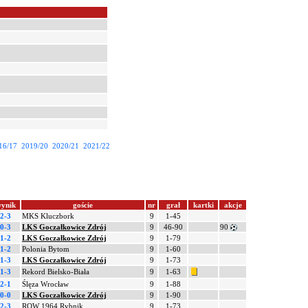
16/17
2019/20
2020/21
2021/22
ynik
goście
nr
grał
kartki
akcje
2-3
MKS Kluczbork
9
1-45
0-3
LKS Goczałkowice Zdrój
9
46-90
90
1-2
LKS Goczałkowice Zdrój
9
1-79
1-2
Polonia Bytom
9
1-60
1-3
LKS Goczałkowice Zdrój
9
1-73
1-3
Rekord Bielsko-Biała
9
1-63
2-1
Ślęza Wrocław
9
1-88
0-0
LKS Goczałkowice Zdrój
9
1-90
2-3
ROW 1964 Rybnik
9
1-73