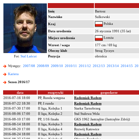
Imię
Bartosz
Nazwisko
Sulkowski
Polska
Kraj
Data urodzenia
26 stycznia 1991 (35 lat)
Łomża
Miejsce urodzenia
Wzrost / waga
177 cm / 69 kg
Obecny klub
Strug Tyczyn
Fot:
Stal Łańcut
Pozycja
obrońca
Występy:
2007/08
2008/09
2009/10
2010/11
2011/12
2012/13
2013/14
2014/15
20
Kariera
Sezon 2016/17
data
rozgrywki
gospodarze
2016-07-16 18:00
PP, Runda wstępna
Radomiak Radom
2016-07-22 18:30
PP, I runda
Radomiak Radom
2016-07-30 17:00
II liga, Kolejka 1
Siarka Tarnobrzeg
2016-08-06 17:00
II liga, Kolejka 2
Stal Stalowa Wola
2016-08-10 17:00
PP, 1/16 finału
GKS 1962 Jastrzębie (Jastrzębie Zdrój)
2016-08-14 18:00
II liga, Kolejka 3
Radomiak Radom
2016-08-20 17:00
II liga, Kolejka 4
Rozwój Katowice
2016-08-24 18:00
II liga, Kolejka 5
Radomiak Radom