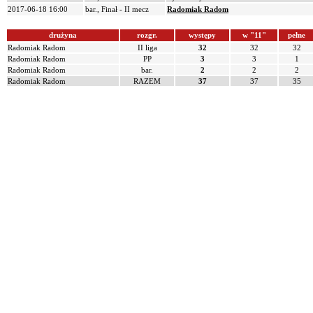
2017-06-18 16:00
bar., Finał - II mecz
Radomiak Radom
drużyna
rozgr.
występy
w "11"
pełne
Radomiak Radom
II liga
32
32
32
Radomiak Radom
PP
3
3
1
Radomiak Radom
bar.
2
2
2
Radomiak Radom
RAZEM
37
37
35