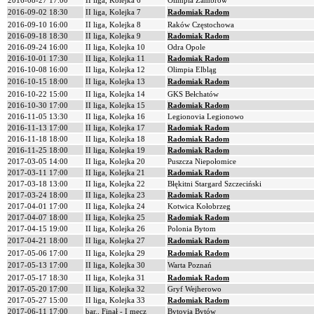
2016-08-27 17:00
II liga, Kolejka 6
Olimpia Zambrów
2016-09-02 18:30
II liga, Kolejka 7
Radomiak Radom
2016-09-10 16:00
II liga, Kolejka 8
Raków Częstochowa
2016-09-18 18:30
II liga, Kolejka 9
Radomiak Radom
2016-09-24 16:00
II liga, Kolejka 10
Odra Opole
2016-10-01 17:30
II liga, Kolejka 11
Radomiak Radom
2016-10-08 16:00
II liga, Kolejka 12
Olimpia Elbląg
2016-10-15 18:00
II liga, Kolejka 13
Radomiak Radom
2016-10-22 15:00
II liga, Kolejka 14
GKS Bełchatów
2016-10-30 17:00
II liga, Kolejka 15
Radomiak Radom
2016-11-05 13:30
II liga, Kolejka 16
Legionovia Legionowo
2016-11-13 17:00
II liga, Kolejka 17
Radomiak Radom
2016-11-18 18:00
II liga, Kolejka 18
Radomiak Radom
2016-11-25 18:00
II liga, Kolejka 19
Radomiak Radom
2017-03-05 14:00
II liga, Kolejka 20
Puszcza Niepołomice
2017-03-11 17:00
II liga, Kolejka 21
Radomiak Radom
2017-03-18 13:00
II liga, Kolejka 22
Błękitni Stargard Szczeciński
2017-03-24 18:00
II liga, Kolejka 23
Radomiak Radom
2017-04-01 17:00
II liga, Kolejka 24
Kotwica Kołobrzeg
2017-04-07 18:00
II liga, Kolejka 25
Radomiak Radom
2017-04-15 19:00
II liga, Kolejka 26
Polonia Bytom
2017-04-21 18:00
II liga, Kolejka 27
Radomiak Radom
2017-05-06 17:00
II liga, Kolejka 29
Radomiak Radom
2017-05-13 17:00
II liga, Kolejka 30
Warta Poznań
2017-05-17 18:30
II liga, Kolejka 31
Radomiak Radom
2017-05-20 17:00
II liga, Kolejka 32
Gryf Wejherowo
2017-05-27 15:00
II liga, Kolejka 33
Radomiak Radom
2017-06-11 17:00
bar., Finał - I mecz
Bytovia Bytów