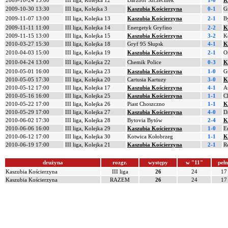
2009-10-24 15:00
III liga, Kolejka 12
Darzbór Szczecinek
1-0
K
2009-10-30 13:30
III liga, Kolejka 3
Kaszubia Kościerzyna
0-1
G
2009-11-07 13:00
III liga, Kolejka 13
Kaszubia Kościerzyna
2-1
B
2009-11-11 11:00
III liga, Kolejka 14
Energetyk Gryfino
2-2
K
2009-11-15 13:00
III liga, Kolejka 15
Kaszubia Kościerzyna
3-2
K
2010-03-27 15:30
III liga, Kolejka 18
Gryf 95 Słupsk
4-1
K
2010-04-03 15:00
III liga, Kolejka 19
Kaszubia Kościerzyna
2-1
O
2010-04-24 13:00
III liga, Kolejka 22
Chemik Police
0-3
K
2010-05-01 16:00
III liga, Kolejka 23
Kaszubia Kościerzyna
1-0
G
2010-05-05 17:30
III liga, Kolejka 20
Cartusia Kartuzy
3-0
K
2010-05-12 17:00
III liga, Kolejka 17
Kaszubia Kościerzyna
4-1
A
2010-05-16 16:00
III liga, Kolejka 25
Kaszubia Kościerzyna
1-1
C
2010-05-22 17:00
III liga, Kolejka 26
Piast Choszczno
1-1
K
2010-05-29 17:00
III liga, Kolejka 27
Kaszubia Kościerzyna
4-0
D
2010-06-02 17:30
III liga, Kolejka 28
Bytovia Bytów
2-4
K
2010-06-06 16:00
III liga, Kolejka 29
Kaszubia Kościerzyna
1-0
E
2010-06-12 17:00
III liga, Kolejka 30
Kotwica Kołobrzeg
1-1
K
2010-06-19 17:00
III liga, Kolejka 21
Kaszubia Kościerzyna
2-1
R
drużyna
rozgr.
występy
w "11"
pełn
Kaszubia Kościerzyna
III liga
26
24
17
Kaszubia Kościerzyna
RAZEM
26
24
17