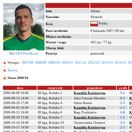
Imię
Adrian
Nazwisko
Wysiecki
Polska
Kraj
Data urodzenia
9 listopada 1987 (38 lat)
Miejsce urodzenia
Wzrost / waga
185 cm / 77 kg
Obecny klub
Fot:
GKS Przodkowo
Pozycja
pomocnik
Występy:
2007/08
2008/09
2009/10
2010/11
2011/12
2012/13
2013/14
2014/15
20
Kariera
Sezon 2009/10
data
rozgrywki
gospodarze
wynik
2009-08-08 16:00
III liga, Kolejka 1
Kaszubia Kościerzyna
3-1
B
2009-08-15 14:00
III liga, Kolejka 2
Astra Ustronie Morskie
0-3
K
2009-08-29 17:00
III liga, Kolejka 4
Orkan Rumia
2-5
K
2009-09-05 16:00
III liga, Kolejka 5
Kaszubia Kościerzyna
2-2
C
2009-09-12 16:00
III liga, Kolejka 6
Rega Trzebiatów
1-0
K
2009-09-19 15:00
III liga, Kolejka 7
Kaszubia Kościerzyna
2-1
C
2009-10-10 16:00
III liga, Kolejka 10
Chojniczanka Chojnice
2-1
K
2009-10-17 14:00
III liga, Kolejka 11
Kaszubia Kościerzyna
2-3
P