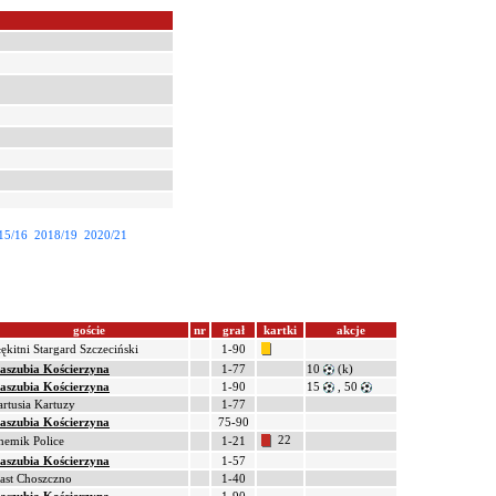
15/16
2018/19
2020/21
goście
nr
grał
kartki
akcje
łękitni Stargard Szczeciński
1-90
aszubia Kościerzyna
1-77
10
(k)
aszubia Kościerzyna
1-90
15
, 50
artusia Kartuzy
1-77
aszubia Kościerzyna
75-90
22
hemik Police
1-21
aszubia Kościerzyna
1-57
iast Choszczno
1-40