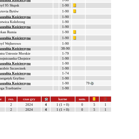
aszubia Kościerzyna
1-90
ryf 95 Słupsk
1-90
ytovia Bytów
1-90
aszubia Kościerzyna
1-90
otwica Kołobrzeg
1-90
aszubia Kościerzyna
1-90
rkan Rumia
1-90
aszubia Kościerzyna
1-90
ryf Wejherowo
1-90
aszubia Kościerzyna
38-90
stra Ustronie Morskie
1-79
hojniczanka Chojnice
1-90
aszubia Kościerzyna
1-90
arzbór Szczecinek
1-90
aszubia Kościerzyna
1-74
nergetyk Gryfino
1-90
aszubia Kościerzyna
1-90
79
ega Trzebiatów
1-90
e
rez.
czas gry
karne
sam.
2
2024
4
1 (1 + 0)
0
5
1
2
2024
4
1 (1 + 0)
0
5
1