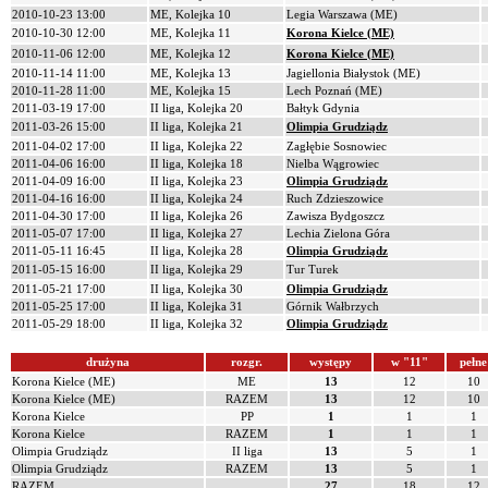
2010-10-23 13:00
ME, Kolejka 10
Legia Warszawa (ME)
2010-10-30 12:00
ME, Kolejka 11
Korona Kielce (ME)
2010-11-06 12:00
ME, Kolejka 12
Korona Kielce (ME)
2010-11-14 11:00
ME, Kolejka 13
Jagiellonia Białystok (ME)
2010-11-28 11:00
ME, Kolejka 15
Lech Poznań (ME)
2011-03-19 17:00
II liga, Kolejka 20
Bałtyk Gdynia
2011-03-26 15:00
II liga, Kolejka 21
Olimpia Grudziądz
2011-04-02 17:00
II liga, Kolejka 22
Zagłębie Sosnowiec
2011-04-06 16:00
II liga, Kolejka 18
Nielba Wągrowiec
2011-04-09 16:00
II liga, Kolejka 23
Olimpia Grudziądz
2011-04-16 16:00
II liga, Kolejka 24
Ruch Zdzieszowice
2011-04-30 17:00
II liga, Kolejka 26
Zawisza Bydgoszcz
2011-05-07 17:00
II liga, Kolejka 27
Lechia Zielona Góra
2011-05-11 16:45
II liga, Kolejka 28
Olimpia Grudziądz
2011-05-15 16:00
II liga, Kolejka 29
Tur Turek
2011-05-21 17:00
II liga, Kolejka 30
Olimpia Grudziądz
2011-05-25 17:00
II liga, Kolejka 31
Górnik Wałbrzych
2011-05-29 18:00
II liga, Kolejka 32
Olimpia Grudziądz
drużyna
rozgr.
występy
w "11"
pełne
Korona Kielce (ME)
ME
13
12
10
Korona Kielce (ME)
RAZEM
13
12
10
Korona Kielce
PP
1
1
1
Korona Kielce
RAZEM
1
1
1
Olimpia Grudziądz
II liga
13
5
1
Olimpia Grudziądz
RAZEM
13
5
1
RAZEM
27
18
12