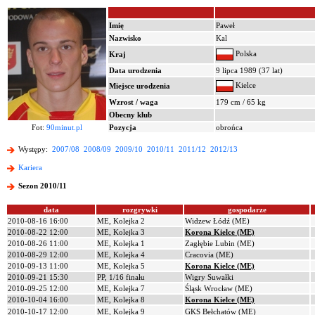
Imię
Paweł
Nazwisko
Kal
Polska
Kraj
Data urodzenia
9 lipca 1989 (37 lat)
Kielce
Miejsce urodzenia
Wzrost / waga
179 cm / 65 kg
Obecny klub
Fot:
90minut.pl
Pozycja
obrońca
Występy:
2007/08
2008/09
2009/10
2010/11
2011/12
2012/13
Kariera
Sezon 2010/11
data
rozgrywki
gospodarze
2010-08-16 16:00
ME, Kolejka 2
Widzew Łódź (ME)
2010-08-22 12:00
ME, Kolejka 3
Korona Kielce (ME)
2010-08-26 11:00
ME, Kolejka 1
Zagłębie Lubin (ME)
2010-08-29 12:00
ME, Kolejka 4
Cracovia (ME)
2010-09-13 11:00
ME, Kolejka 5
Korona Kielce (ME)
2010-09-21 15:30
PP, 1/16 finału
Wigry Suwałki
2010-09-25 12:00
ME, Kolejka 7
Śląsk Wrocław (ME)
2010-10-04 16:00
ME, Kolejka 8
Korona Kielce (ME)
2010-10-17 12:00
ME, Kolejka 9
GKS Bełchatów (ME)