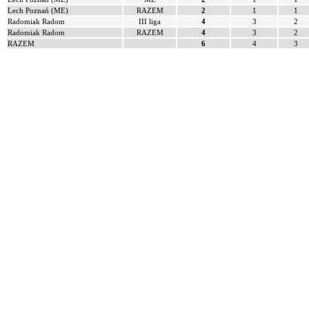
Lech Poznań (ME)
RAZEM
2
1
1
Radomiak Radom
III liga
4
3
2
Radomiak Radom
RAZEM
4
3
2
RAZEM
6
4
3