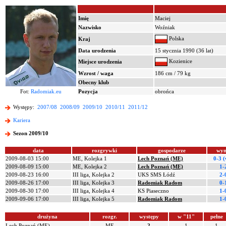
Imię
Maciej
Nazwisko
Woźniak
Polska
Kraj
Data urodzenia
15 stycznia 1990 (36 lat)
Kozienice
Miejsce urodzenia
Wzrost / waga
186 cm / 79 kg
Obecny klub
Fot:
Radomiak.eu
Pozycja
obrońca
Występy:
2007/08
2008/09
2009/10
2010/11
2011/12
Kariera
Sezon 2009/10
data
rozgrywki
gospodarze
wyn
2009-08-03 15:00
ME, Kolejka 1
Lech Poznań (ME)
0-3 
2009-08-09 15:00
ME, Kolejka 2
Lech Poznań (ME)
1-
2009-08-23 16:00
III liga, Kolejka 2
UKS SMS Łódź
2-
2009-08-26 17:00
III liga, Kolejka 3
Radomiak Radom
0-
2009-08-30 17:00
III liga, Kolejka 4
KS Piaseczno
1-
2009-09-06 17:00
III liga, Kolejka 5
Radomiak Radom
1-
drużyna
rozgr.
występy
w "11"
pełne
Lech Poznań (ME)
ME
2
1
1