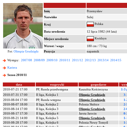
Imię
Przemysław
Nazwisko
Sulej
Polska
Kraj
Data urodzenia
12 lipca 1982 (44 lata)
Kwidzyn
Miejsce urodzenia
Wzrost / waga
180 cm / 73 kg
Fot:
Olimpia Grudziądz
Pozycja
napastnik
Występy:
2007/08
2008/09
2009/10
2010/11
2011/12
2012/13
2013/14
2014/15
Kariera
Sezon 2010/11
data
rozgrywki
gospodarze
wyn
2010-07-21 17:00
PP, Runda przedwstępna
Kaszubia Kościerzyna
1-3 
2010-07-31 17:00
II liga, Kolejka 1
Olimpia Grudziądz
3-
2010-08-04 17:00
PP, Runda wstępna
Olimpia Grudziądz
1-
2010-08-07 18:00
II liga, Kolejka 2
Polonia Słubice
2-
2010-08-14 17:00
II liga, Kolejka 3
Olimpia Grudziądz
2-
2010-08-17 17:30
II liga, Kolejka 4
Jarota Jarocin
0-
2010-08-21 14:00
II liga, Kolejka 5
Olimpia Grudziądz
1-
2010-08-28 17:00
II liga, Kolejka 6
Polonia Nowy Tomyśl
1-