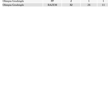
Olimpia Grudziądz
PP
2
1
1
Olimpia Grudziądz
RAZEM
32
26
11