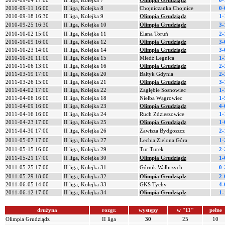
2010-09-04 17:00
II liga, Kolejka 7
Olimpia Grudziądz
0-
2010-09-11 16:00
II liga, Kolejka 8
Chojniczanka Chojnice
0-
2010-09-18 16:30
II liga, Kolejka 9
Olimpia Grudziądz
1-
2010-09-25 16:30
II liga, Kolejka 10
Olimpia Grudziądz
3-
2010-10-02 15:00
II liga, Kolejka 11
Elana Toruń
2-
2010-10-09 16:00
II liga, Kolejka 12
Olimpia Grudziądz
3-
2010-10-23 14:00
II liga, Kolejka 14
Olimpia Grudziądz
3-
2010-10-30 11:00
II liga, Kolejka 15
Miedź Legnica
1-
2010-11-06 13:00
II liga, Kolejka 16
Olimpia Grudziądz
2-
2011-03-19 17:00
II liga, Kolejka 20
Bałtyk Gdynia
2-
2011-03-26 15:00
II liga, Kolejka 21
Olimpia Grudziądz
3-
2011-04-02 17:00
II liga, Kolejka 22
Zagłębie Sosnowiec
1-
2011-04-06 16:00
II liga, Kolejka 18
Nielba Wągrowiec
1-
2011-04-09 16:00
II liga, Kolejka 23
Olimpia Grudziądz
4-
2011-04-16 16:00
II liga, Kolejka 24
Ruch Zdzieszowice
1-
2011-04-23 17:00
II liga, Kolejka 25
Olimpia Grudziądz
1-
2011-04-30 17:00
II liga, Kolejka 26
Zawisza Bydgoszcz
2-
2011-05-07 17:00
II liga, Kolejka 27
Lechia Zielona Góra
1-
2011-05-15 16:00
II liga, Kolejka 29
Tur Turek
2-
2011-05-21 17:00
II liga, Kolejka 30
Olimpia Grudziądz
1-
2011-05-25 17:00
II liga, Kolejka 31
Górnik Wałbrzych
0-
2011-05-29 18:00
II liga, Kolejka 32
Olimpia Grudziądz
2-
2011-06-05 14:00
II liga, Kolejka 33
GKS Tychy
4-
2011-06-12 17:00
II liga, Kolejka 34
Olimpia Grudziądz
1-
drużyna
rozgr.
występy
w "11"
pełne
Olimpia Grudziądz
II liga
30
25
10