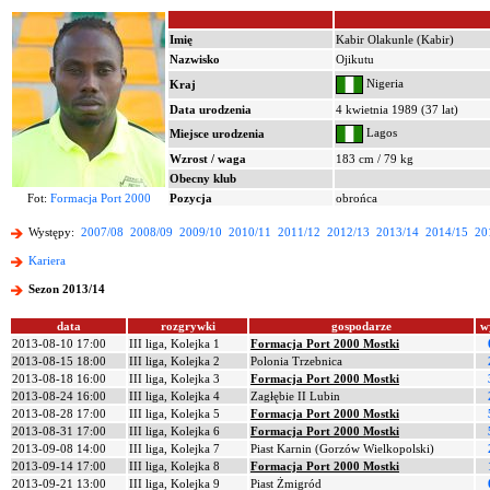
Imię
Kabir Olakunle (Kabir)
Nazwisko
Ojikutu
Nigeria
Kraj
Data urodzenia
4 kwietnia 1989 (37 lat)
Lagos
Miejsce urodzenia
Wzrost / waga
183 cm / 79 kg
Obecny klub
Fot:
Formacja Port 2000
Pozycja
obrońca
Występy:
2007/08
2008/09
2009/10
2010/11
2011/12
2012/13
2013/14
2014/15
20
Kariera
Sezon 2013/14
data
rozgrywki
gospodarze
w
2013-08-10 17:00
III liga, Kolejka 1
Formacja Port 2000 Mostki
2013-08-15 18:00
III liga, Kolejka 2
Polonia Trzebnica
2013-08-18 16:00
III liga, Kolejka 3
Formacja Port 2000 Mostki
2013-08-24 16:00
III liga, Kolejka 4
Zagłębie II Lubin
2013-08-28 17:00
III liga, Kolejka 5
Formacja Port 2000 Mostki
2013-08-31 17:00
III liga, Kolejka 6
Formacja Port 2000 Mostki
2013-09-08 14:00
III liga, Kolejka 7
Piast Karnin (Gorzów Wielkopolski)
2013-09-14 17:00
III liga, Kolejka 8
Formacja Port 2000 Mostki
2013-09-21 13:00
III liga, Kolejka 9
Piast Żmigród