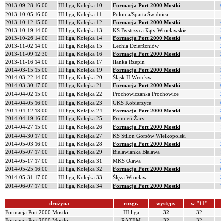
2013-09-28 16:00
III liga, Kolejka 10
Formacja Port 2000 Mostki
2013-10-05 16:00
III liga, Kolejka 11
Polonia/Sparta Świdnica
2013-10-12 15:00
III liga, Kolejka 12
Formacja Port 2000 Mostki
2013-10-19 14:00
III liga, Kolejka 13
KS Bystrzyca Kąty Wrocławskie
2013-10-26 14:00
III liga, Kolejka 14
Formacja Port 2000 Mostki
2013-11-02 14:00
III liga, Kolejka 15
Lechia Dzierżoniów
2013-11-09 12:30
III liga, Kolejka 16
Formacja Port 2000 Mostki
2013-11-16 14:00
III liga, Kolejka 17
Ilanka Rzepin
2014-03-15 15:00
III liga, Kolejka 19
Formacja Port 2000 Mostki
2014-03-22 14:00
III liga, Kolejka 20
Śląsk II Wrocław
2014-03-30 17:00
III liga, Kolejka 21
Formacja Port 2000 Mostki
2014-04-02 15:00
III liga, Kolejka 22
Prochowiczanka Prochowice
2014-04-05 16:00
III liga, Kolejka 23
GKS Kobierzyce
2014-04-12 13:00
III liga, Kolejka 24
Formacja Port 2000 Mostki
2014-04-19 16:00
III liga, Kolejka 25
Promień Żary
2014-04-27 15:00
III liga, Kolejka 26
Formacja Port 2000 Mostki
2014-04-30 17:00
III liga, Kolejka 27
KS Stilon Gorzów Wielkopolski
2014-05-03 16:00
III liga, Kolejka 28
Formacja Port 2000 Mostki
2014-05-07 17:00
III liga, Kolejka 29
Bielawianka Bielawa
2014-05-17 17:00
III liga, Kolejka 31
MKS Oława
2014-05-25 16:00
III liga, Kolejka 32
Formacja Port 2000 Mostki
2014-05-31 17:00
III liga, Kolejka 33
Ślęza Wrocław
2014-06-07 17:00
III liga, Kolejka 34
Formacja Port 2000 Mostki
drużyna
rozgr.
występy
w "11"
Formacja Port 2000 Mostki
III liga
32
32
Formacja Port 2000 Mostki
RAZEM
32
32