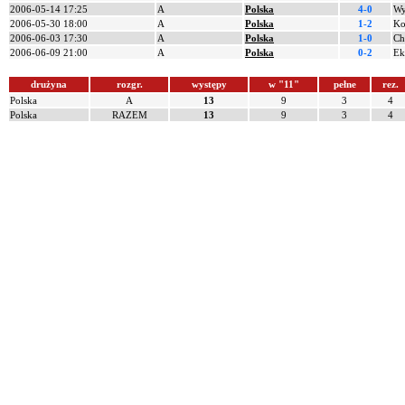
2006-05-14 17:25
A
Polska
4-0
Wy
2006-05-30 18:00
A
Polska
1-2
Ko
2006-06-03 17:30
A
Polska
1-0
Ch
2006-06-09 21:00
A
Polska
0-2
Ek
drużyna
rozgr.
występy
w "11"
pełne
rez.
Polska
A
13
9
3
4
Polska
RAZEM
13
9
3
4