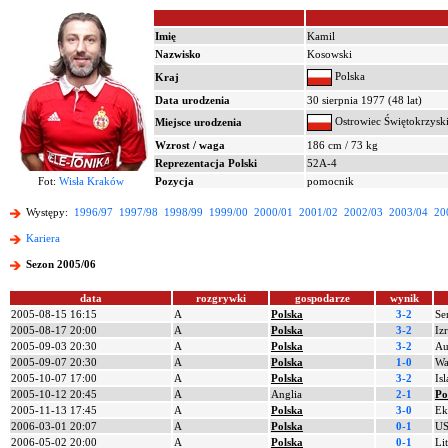
Imię
Kamil
Nazwisko
Kosowski
Polska
Kraj
Data urodzenia
30 sierpnia 1977 (48 lat)
Ostrowiec Świętokrzysk
Miejsce urodzenia
Wzrost / waga
186 cm / 73 kg
Reprezentacja Polski
52A-4
Fot:
Wisła Kraków
Pozycja
pomocnik
Występy:
1996/97
1997/98
1998/99
1999/00
2000/01
2001/02
2002/03
2003/04
20
Kariera
Sezon 2005/06
data
rozgrywki
gospodarze
wynik
2005-08-15 16:15
A
Polska
3-2
Se
2005-08-17 20:00
A
Polska
3-2
Izr
2005-09-03 20:30
A
Polska
3-2
Au
2005-09-07 20:30
A
Polska
1-0
Wa
2005-10-07 17:00
A
Polska
3-2
Is
2005-10-12 20:45
A
Anglia
2-1
Po
2005-11-13 17:45
A
Polska
3-0
Ek
2006-03-01 20:07
A
Polska
0-1
U
2006-05-02 20:00
A
Polska
0-1
Li