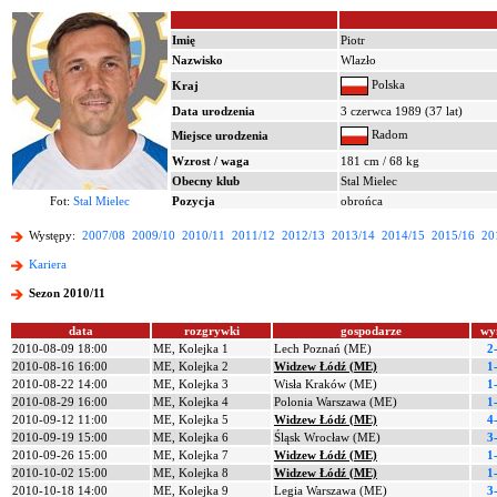
Imię
Piotr
Nazwisko
Wlazło
Polska
Kraj
Data urodzenia
3 czerwca 1989 (37 lat)
Radom
Miejsce urodzenia
Wzrost / waga
181 cm / 68 kg
Obecny klub
Stal Mielec
Fot:
Stal Mielec
Pozycja
obrońca
Występy:
2007/08
2009/10
2010/11
2011/12
2012/13
2013/14
2014/15
2015/16
20
Kariera
Sezon 2010/11
data
rozgrywki
gospodarze
wy
2010-08-09 18:00
ME, Kolejka 1
Lech Poznań (ME)
2
2010-08-16 16:00
ME, Kolejka 2
Widzew Łódź (ME)
1
2010-08-22 14:00
ME, Kolejka 3
Wisła Kraków (ME)
1
2010-08-29 16:00
ME, Kolejka 4
Polonia Warszawa (ME)
1
2010-09-12 11:00
ME, Kolejka 5
Widzew Łódź (ME)
4
2010-09-19 15:00
ME, Kolejka 6
Śląsk Wrocław (ME)
3
2010-09-26 15:00
ME, Kolejka 7
Widzew Łódź (ME)
1
2010-10-02 15:00
ME, Kolejka 8
Widzew Łódź (ME)
1
2010-10-18 14:00
ME, Kolejka 9
Legia Warszawa (ME)
3