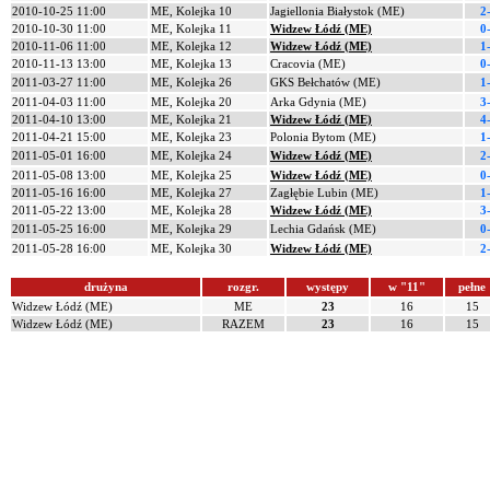
2010-10-25 11:00
ME, Kolejka 10
Jagiellonia Białystok (ME)
2
2010-10-30 11:00
ME, Kolejka 11
Widzew Łódź (ME)
0
2010-11-06 11:00
ME, Kolejka 12
Widzew Łódź (ME)
1
2010-11-13 13:00
ME, Kolejka 13
Cracovia (ME)
0
2011-03-27 11:00
ME, Kolejka 26
GKS Bełchatów (ME)
1
2011-04-03 11:00
ME, Kolejka 20
Arka Gdynia (ME)
3
2011-04-10 13:00
ME, Kolejka 21
Widzew Łódź (ME)
4
2011-04-21 15:00
ME, Kolejka 23
Polonia Bytom (ME)
1
2011-05-01 16:00
ME, Kolejka 24
Widzew Łódź (ME)
2
2011-05-08 13:00
ME, Kolejka 25
Widzew Łódź (ME)
0
2011-05-16 16:00
ME, Kolejka 27
Zagłębie Lubin (ME)
1
2011-05-22 13:00
ME, Kolejka 28
Widzew Łódź (ME)
3
2011-05-25 16:00
ME, Kolejka 29
Lechia Gdańsk (ME)
0
2011-05-28 16:00
ME, Kolejka 30
Widzew Łódź (ME)
2
drużyna
rozgr.
występy
w "11"
pełne
Widzew Łódź (ME)
ME
23
16
15
Widzew Łódź (ME)
RAZEM
23
16
15