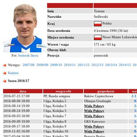
Imię
Tomasz
Nazwisko
Sedlewski
Polska
Kraj
Data urodzenia
4 kwietnia 1990 (36 lat)
Nowe Miasto Lubawski
Miejsce urodzenia
Wzrost / waga
171 cm / 65 kg
Obecny klub
Fot:
Jeziorak Iława
Pozycja
pomocnik
Występy:
2007/08
2008/09
2009/10
2010/11
2011/12
2012/13
2013/14
2014/15
20
Kariera
Sezon 2016/17
data
rozgrywki
gospodarze
wy
2016-07-15 17:00
PP, Runda wstępna
Raków Częstochowa
2-1
2016-08-06 18:00
I liga, Kolejka 2
Olimpia Grudziądz
0
2016-08-14 19:00
I liga, Kolejka 3
Wisła Puławy
2
2016-08-24 19:00
I liga, Kolejka 5
Wisła Puławy
3
2016-09-03 18:00
I liga, Kolejka 7
Wisła Puławy
1
2016-09-09 19:00
I liga, Kolejka 8
GKS Katowice
2
2016-09-17 18:00
I liga, Kolejka 9
Wisła Puławy
1
2016-11-05 16:00
I liga, Kolejka 16
Wisła Puławy
0
2017-03-04 16:00
I liga, Kolejka 20
Bytovia Bytów
0