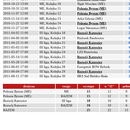
2010-10-23 13:00
ME, Kolejka 10
Śląsk Wrocław (ME)
1
2010-10-31 12:00
ME, Kolejka 11
Polonia Bytom (ME)
2
2010-11-07 12:00
ME, Kolejka 12
Polonia Bytom (ME)
1
2010-11-14 11:00
ME, Kolejka 13
Arka Gdynia (ME)
1
2010-11-21 12:00
ME, Kolejka 14
Polonia Bytom (ME)
0
2010-11-27 12:00
ME, Kolejka 15
Legia Warszawa (ME)
5
2011-04-02 11:00
III liga, Kolejka 18
Rozwój Katowice
2
2011-04-09 16:00
III liga, Kolejka 19
Pniówek Pawłowice
0
2011-04-23 11:00
III liga, Kolejka 21
Rozwój Katowice
0
2011-05-03 11:00
III liga, Kolejka 23
Rozwój Katowice
4
2011-05-07 17:00
III liga, Kolejka 24
LZS Piotrówka
3
2011-05-14 11:00
III liga, Kolejka 25
Rozwój Katowice
1
2011-05-28 11:00
III liga, Kolejka 27
Rozwój Katowice
2
2011-06-01 17:00
III liga, Kolejka 28
Energetyk ROW Rybnik
1
2011-06-04 17:00
III liga, Kolejka 29
Rozwój Katowice
1
2011-06-11 17:00
III liga, Kolejka 30
BKS Stal Bielsko-Biała
2
drużyna
rozgr.
występy
w "11"
pełne
Polonia Bytom (ME)
ME
15
12
9
Polonia Bytom (ME)
RAZEM
15
12
9
Rozwój Katowice
III liga
10
10
6
Rozwój Katowice
RAZEM
10
10
6
RAZEM
25
22
15