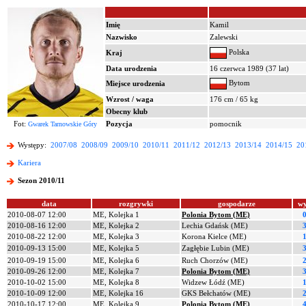
Imię
Kamil
Nazwisko
Zalewski
Polska
Kraj
Data urodzenia
16 czerwca 1989 (37 lat)
Bytom
Miejsce urodzenia
Wzrost / waga
176 cm / 65 kg
Obecny klub
Fot:
Pozycja
pomocnik
Gwarek Tarnowskie Góry
Występy:
2007/08
2008/09
2009/10
2010/11
2011/12
2012/13
2013/14
2014/15
20
Kariera
Sezon 2010/11
data
rozgrywki
gospodarze
wy
2010-08-07 12:00
ME, Kolejka 1
Polonia Bytom (ME)
0
2010-08-16 12:00
ME, Kolejka 2
Lechia Gdańsk (ME)
3
2010-08-22 12:00
ME, Kolejka 3
Korona Kielce (ME)
1
2010-09-13 15:00
ME, Kolejka 5
Zagłębie Lubin (ME)
3
2010-09-19 15:00
ME, Kolejka 6
Ruch Chorzów (ME)
2
2010-09-26 12:00
ME, Kolejka 7
Polonia Bytom (ME)
3
2010-10-02 15:00
ME, Kolejka 8
Widzew Łódź (ME)
1
2010-10-09 12:00
ME, Kolejka 16
GKS Bełchatów (ME)
2
2010-10-17 12:00
ME, Kolejka 9
Polonia Bytom (ME)
4