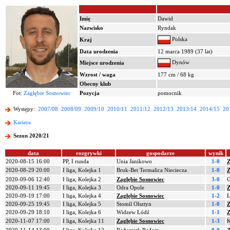
Imię
Dawid
Nazwisko
Ryndak
Polska
Kraj
Data urodzenia
12 marca 1989 (37 lat)
Dynów
Miejsce urodzenia
Wzrost / waga
177 cm / 68 kg
Obecny klub
Fot:
Zagłębie Sosnowiec
Pozycja
pomocnik
Występy:
2007/08
2008/09
2009/10
2010/11
2011/12
2012/13
2013/14
2014/15
20
Kariera
Sezon 2020/21
data
rozgrywki
gospodarze
wynik
2020-08-15 16:00
PP, I runda
Unia Janikowo
1-0
Z
2020-08-29 20:00
I liga, Kolejka 1
Bruk-Bet Termalica Nieciecza
1-0
Z
2020-09-06 12:40
I liga, Kolejka 2
Zagłębie Sosnowiec
3-0
G
2020-09-11 19:45
I liga, Kolejka 3
Odra Opole
1-0
Z
2020-09-19 17:00
I liga, Kolejka 4
Zagłębie Sosnowiec
1-2
Ł
2020-09-25 19:45
I liga, Kolejka 5
Stomil Olsztyn
1-0
Z
2020-09-29 18:10
I liga, Kolejka 6
Widzew Łódź
1-1
Z
2020-11-07 17:00
I liga, Kolejka 11
Zagłębie Sosnowiec
1-3
K