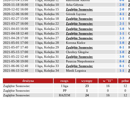
2020-11-14 13:00
I liga, Kolejka 12
Radomiak Radom
0-0
Z
2020-11-18 16:00
I liga, Kolejka 10
Arka Gdynia
2-0
Z
2020-12-02 16:00
I liga, Kolejka 15
Zagłębie Sosnowiec
2-0
P
2020-12-06 16:00
I liga, Kolejka 16
Górnik Łęczna
4-1
Z
2021-02-27 15:00
I liga, Kolejka 18
Zagłębie Sosnowiec
1-1
B
2021-03-27 16:00
I liga, Kolejka 22
Zagłębie Sosnowiec
2-1
S
2021-04-03 16:00
I liga, Kolejka 23
Zagłębie Sosnowiec
3-0
W
2021-04-18 12:40
I liga, Kolejka 25
Zagłębie Sosnowiec
1-1
G
2021-04-28 17:00
I liga, Kolejka 27
Zagłębie Sosnowiec
2-3
A
2021-05-01 17:00
I liga, Kolejka 28
Korona Kielce
1-0
Z
2021-05-07 17:40
I liga, Kolejka 29
Zagłębie Sosnowiec
0-1
R
2021-05-15 17:00
I liga, Kolejka 30
Chrobry Głogów
1-0
Z
2021-05-22 12:40
I liga, Kolejka 31
Zagłębie Sosnowiec
3-0
G
2021-05-30 19:00
I liga, Kolejka 32
Puszcza Niepołomice
0-4
Z
2021-06-06 12:40
I liga, Kolejka 33
Zagłębie Sosnowiec
0-1
G
2021-06-13 12:40
I liga, Kolejka 34
Miedź Legnica
1-1
Z
drużyna
rozgr.
występy
w "11"
pełne
Zagłębie Sosnowiec
I liga
23
16
12
Zagłębie Sosnowiec
PP
1
0
0
Zagłębie Sosnowiec
RAZEM
24
16
12