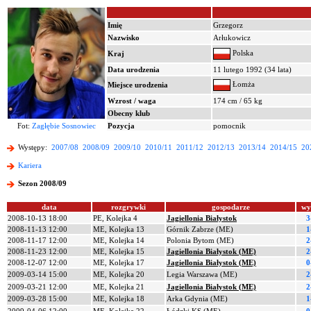
Imię
Grzegorz
Nazwisko
Arłukowicz
Polska
Kraj
Data urodzenia
11 lutego 1992 (34 lata)
Łomża
Miejsce urodzenia
Wzrost / waga
174 cm / 65 kg
Obecny klub
Fot:
Zagłębie Sosnowiec
Pozycja
pomocnik
Występy:
2007/08
2008/09
2009/10
2010/11
2011/12
2012/13
2013/14
2014/15
20
Kariera
Sezon 2008/09
data
rozgrywki
gospodarze
wy
2008-10-13 18:00
PE, Kolejka 4
Jagiellonia Białystok
3
2008-11-13 12:00
ME, Kolejka 13
Górnik Zabrze (ME)
1
2008-11-17 12:00
ME, Kolejka 14
Polonia Bytom (ME)
2
2008-11-23 12:00
ME, Kolejka 15
Jagiellonia Białystok (ME)
2
2008-12-07 12:00
ME, Kolejka 17
Jagiellonia Białystok (ME)
0
2009-03-14 15:00
ME, Kolejka 20
Legia Warszawa (ME)
2
2009-03-21 12:00
ME, Kolejka 21
Jagiellonia Białystok (ME)
2
2009-03-28 15:00
ME, Kolejka 18
Arka Gdynia (ME)
1