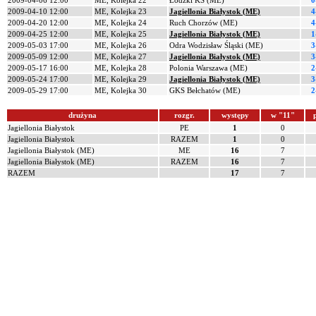
2009-04-06 12:00
ME, Kolejka 22
Łódzki KS (ME)
0
2009-04-10 12:00
ME, Kolejka 23
Jagiellonia Białystok (ME)
4
2009-04-20 12:00
ME, Kolejka 24
Ruch Chorzów (ME)
4
2009-04-25 12:00
ME, Kolejka 25
Jagiellonia Białystok (ME)
1
2009-05-03 17:00
ME, Kolejka 26
Odra Wodzisław Śląski (ME)
3
2009-05-09 12:00
ME, Kolejka 27
Jagiellonia Białystok (ME)
3
2009-05-17 16:00
ME, Kolejka 28
Polonia Warszawa (ME)
2
2009-05-24 17:00
ME, Kolejka 29
Jagiellonia Białystok (ME)
3
2009-05-29 17:00
ME, Kolejka 30
GKS Bełchatów (ME)
2
drużyna
rozgr.
występy
w "11"
Jagiellonia Białystok
PE
1
0
Jagiellonia Białystok
RAZEM
1
0
Jagiellonia Białystok (ME)
ME
16
7
Jagiellonia Białystok (ME)
RAZEM
16
7
RAZEM
17
7