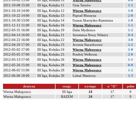
2011-10-02 15:00
III liga, Kolejka 10
Wierna Małogoszcz
0-4
2011-10-08 15:00
III liga, Kolejka 11
Unia Tarnów
1-1
2011-10-16 14:00
III liga, Kolejka 12
Wierna Małogoszcz
1-0
2011-10-22 14:00
III liga, Kolejka 13
Poprad Muszyna
2-0
2011-10-30 13:00
III liga, Kolejka 14
Granat Skarżysko-Kamienna
1-0
2011-11-11 11:00
III liga, Kolejka 16
Wierna Małogoszcz
1-1
2012-03-31 16:00
III liga, Kolejka 19
Dalin Myślenice
1-2
2012-04-14 16:00
III liga, Kolejka 21
Szreniawa Nowy Wiśnicz
0-4
2012-04-22 16:00
III liga, Kolejka 22
Wierna Małogoszcz
3-0
2012-04-29 17:00
III liga, Kolejka 23
Juventa Starachowice
1-2
2012-05-02 17:00
III liga, Kolejka 24
Wierna Małogoszcz
1-0
2012-05-05 17:00
III liga, Kolejka 25
Przebój Wolbrom
2-0
2012-05-13 17:00
III liga, Kolejka 26
Wierna Małogoszcz
1-1
2012-05-26 15:00
III liga, Kolejka 28
Wierna Małogoszcz
0-0
2012-06-02 11:00
III liga, Kolejka 29
Wierna Małogoszcz
1-2
2012-06-06 18:00
III liga, Kolejka 30
Lubań Maniowy
1-3
drużyna
rozgr.
występy
w "11"
pełne
Wierna Małogoszcz
III liga
24
17
9
Wierna Małogoszcz
RAZEM
24
17
9