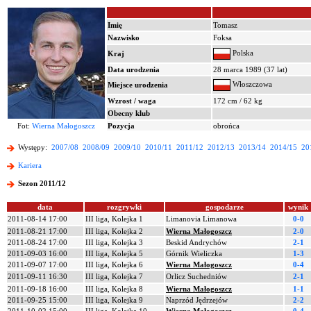
Imię
Tomasz
Nazwisko
Foksa
Polska
Kraj
Data urodzenia
28 marca 1989 (37 lat)
Włoszczowa
Miejsce urodzenia
Wzrost / waga
172 cm / 62 kg
Obecny klub
Fot:
Wierna Małogoszcz
Pozycja
obrońca
Występy:
2007/08
2008/09
2009/10
2010/11
2011/12
2012/13
2013/14
2014/15
20
Kariera
Sezon 2011/12
data
rozgrywki
gospodarze
wynik
2011-08-14 17:00
III liga, Kolejka 1
Limanovia Limanowa
0-0
2011-08-21 17:00
III liga, Kolejka 2
Wierna Małogoszcz
2-0
2011-08-24 17:00
III liga, Kolejka 3
Beskid Andrychów
2-1
2011-09-03 16:00
III liga, Kolejka 5
Górnik Wieliczka
1-3
2011-09-07 17:00
III liga, Kolejka 6
Wierna Małogoszcz
0-4
2011-09-11 16:30
III liga, Kolejka 7
Orlicz Suchedniów
2-1
2011-09-18 16:00
III liga, Kolejka 8
Wierna Małogoszcz
1-1
2011-09-25 15:00
III liga, Kolejka 9
Naprzód Jędrzejów
2-2