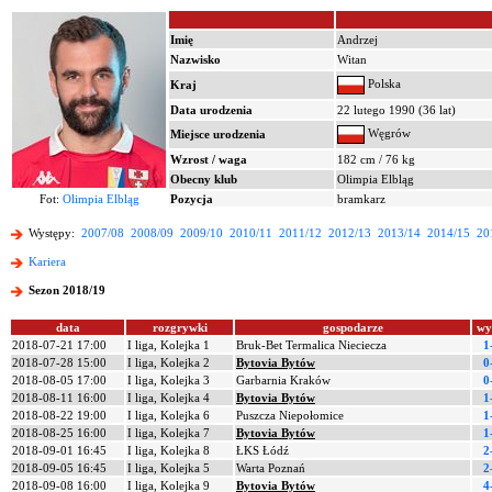
Imię
Andrzej
Nazwisko
Witan
Polska
Kraj
Data urodzenia
22 lutego 1990 (36 lat)
Węgrów
Miejsce urodzenia
Wzrost / waga
182 cm / 76 kg
Obecny klub
Olimpia Elbląg
Fot:
Olimpia Elbląg
Pozycja
bramkarz
Występy:
2007/08
2008/09
2009/10
2010/11
2011/12
2012/13
2013/14
2014/15
20
Kariera
Sezon 2018/19
data
rozgrywki
gospodarze
wy
2018-07-21 17:00
I liga, Kolejka 1
Bruk-Bet Termalica Nieciecza
1
2018-07-28 15:00
I liga, Kolejka 2
Bytovia Bytów
0
2018-08-05 17:00
I liga, Kolejka 3
Garbarnia Kraków
0
2018-08-11 16:00
I liga, Kolejka 4
Bytovia Bytów
1
2018-08-22 19:00
I liga, Kolejka 6
Puszcza Niepołomice
1
2018-08-25 16:00
I liga, Kolejka 7
Bytovia Bytów
1
2018-09-01 16:45
I liga, Kolejka 8
ŁKS Łódź
2
2018-09-05 16:45
I liga, Kolejka 5
Warta Poznań
2
2018-09-08 16:00
I liga, Kolejka 9
Bytovia Bytów
4