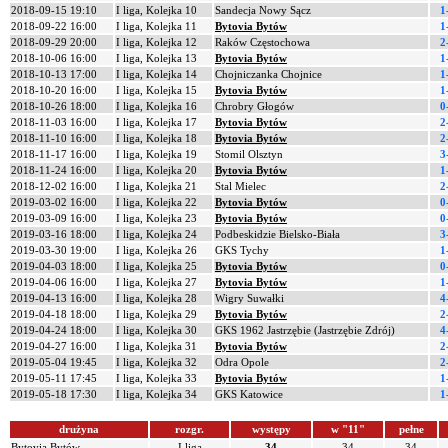
2018-09-15 19:10
I liga, Kolejka 10
Sandecja Nowy Sącz
1
2018-09-22 16:00
I liga, Kolejka 11
Bytovia Bytów
1
2018-09-29 20:00
I liga, Kolejka 12
Raków Częstochowa
2
2018-10-06 16:00
I liga, Kolejka 13
Bytovia Bytów
1
2018-10-13 17:00
I liga, Kolejka 14
Chojniczanka Chojnice
1
2018-10-20 16:00
I liga, Kolejka 15
Bytovia Bytów
1
2018-10-26 18:00
I liga, Kolejka 16
Chrobry Głogów
0
2018-11-03 16:00
I liga, Kolejka 17
Bytovia Bytów
2
2018-11-10 16:00
I liga, Kolejka 18
Bytovia Bytów
2
2018-11-17 16:00
I liga, Kolejka 19
Stomil Olsztyn
3
2018-11-24 16:00
I liga, Kolejka 20
Bytovia Bytów
1
2018-12-02 16:00
I liga, Kolejka 21
Stal Mielec
2
2019-03-02 16:00
I liga, Kolejka 22
Bytovia Bytów
0
2019-03-09 16:00
I liga, Kolejka 23
Bytovia Bytów
0
2019-03-16 18:00
I liga, Kolejka 24
Podbeskidzie Bielsko-Biała
3
2019-03-30 19:00
I liga, Kolejka 26
GKS Tychy
1
2019-04-03 18:00
I liga, Kolejka 25
Bytovia Bytów
0
2019-04-06 16:00
I liga, Kolejka 27
Bytovia Bytów
1
2019-04-13 16:00
I liga, Kolejka 28
Wigry Suwałki
4
2019-04-18 18:00
I liga, Kolejka 29
Bytovia Bytów
2
2019-04-24 18:00
I liga, Kolejka 30
GKS 1962 Jastrzębie (Jastrzębie Zdrój)
4
2019-04-27 16:00
I liga, Kolejka 31
Bytovia Bytów
2
2019-05-04 19:45
I liga, Kolejka 32
Odra Opole
2
2019-05-11 17:45
I liga, Kolejka 33
Bytovia Bytów
1
2019-05-18 17:30
I liga, Kolejka 34
GKS Katowice
1
drużyna
rozgr.
występy
w "11"
pełne
Bytovia Bytów
I liga
34
34
34