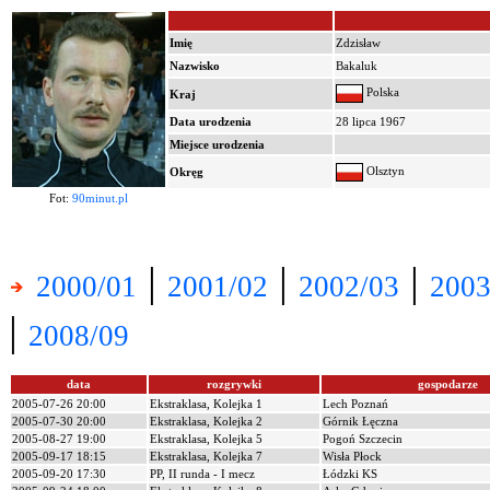
Imię
Zdzisław
Nazwisko
Bakaluk
Polska
Kraj
Data urodzenia
28 lipca 1967
Miejsce urodzenia
Olsztyn
Okręg
Fot:
90minut.pl
|
|
|
2000/01
2001/02
2002/03
2003
|
2008/09
data
rozgrywki
gospodarze
2005-07-26 20:00
Ekstraklasa, Kolejka 1
Lech Poznań
2005-07-30 20:00
Ekstraklasa, Kolejka 2
Górnik Łęczna
2005-08-27 19:00
Ekstraklasa, Kolejka 5
Pogoń Szczecin
2005-09-17 18:15
Ekstraklasa, Kolejka 7
Wisła Płock
2005-09-20 17:30
PP, II runda - I mecz
Łódzki KS