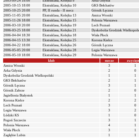
2005-09-24 18:00
Ekstraklasa, Kolejka 8
Arka Gdynia
2005-10-15 18:00
Ekstraklasa, Kolejka 10
GKS Bełchatów
2005-10-25 20:00
PP, II runda - II mecz
Górnik Łęczna
2005-11-05 20:00
Ekstraklasa, Kolejka 13
Amica Wronki
2005-11-26 18:00
Ekstraklasa, Kolejka 15
Polonia Warszawa
2006-03-10 20:00
Ekstraklasa, Kolejka 19
Lech Poznań
2006-03-25 18:00
Ekstraklasa, Kolejka 21
Dyskobolia Grodzisk Wielkopols
2006-04-04 18:30
Ekstraklasa, Kolejka 18
Wisła Płock
2006-04-15 13:30
Ekstraklasa, Kolejka 25
Korona Kielce
2006-04-22 18:00
Ekstraklasa, Kolejka 26
Górnik Łęczna
2006-05-05 20:00
Ekstraklasa, Kolejka 28
Legia Warszawa
2006-05-10 18:00
Ekstraklasa, Kolejka 29
Polonia Warszawa
klub
mecze
zwycięs
Amica Wronki
3
1
Arka Gdynia
2
0
Dyskobolia Grodzisk Wielkopolski
1
1
GKS Bełchatów
2
1
Górnik Łęczna
3
1
Górnik Zabrze
2
0
Jagiellonia Białystok
1
1
Korona Kielce
2
2
Lech Poznań
3
0
Legia Warszawa
3
2
Łódzki KS
1
0
Pogoń Szczecin
3
1
Polonia Warszawa
4
1
Wisła Płock
3
1
Zagłębie Lubin
1
1