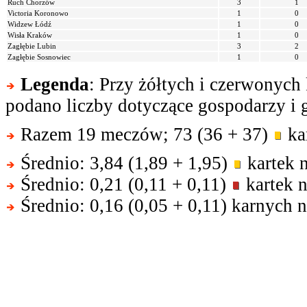
Ruch Chorzów
3
1
Victoria Koronowo
1
0
Widzew Łódź
1
0
Wisła Kraków
1
0
Zagłębie Lubin
3
2
Zagłębie Sosnowiec
1
0
Legenda
: Przy żółtych i czerwonych
podano liczby dotyczące gospodarzy i g
Razem 19 meczów; 73 (36 + 37)
kar
Średnio: 3,84 (1,89 + 1,95)
kartek 
Średnio: 0,21 (0,11 + 0,11)
kartek n
Średnio: 0,16 (0,05 + 0,11) karnych 