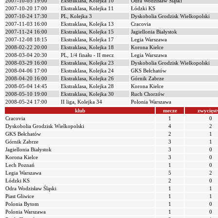
2007-10-05 19:00
Ekstraklasa, Kolejka 10
Odra Wodzisław Śląski
2007-10-20 17:00
Ekstraklasa, Kolejka 11
Łódzki KS
2007-10-24 17:30
PL, Kolejka 3
Dyskobolia Grodzisk Wielkopolski
2007-11-03 16:00
Ekstraklasa, Kolejka 13
Cracovia
2007-11-24 16:00
Ekstraklasa, Kolejka 15
Jagiellonia Białystok
2007-12-08 18:15
Ekstraklasa, Kolejka 17
Legia Warszawa
2008-02-22 20:00
Ekstraklasa, Kolejka 18
Korona Kielce
2008-03-04 20:30
PL, 1/4 finału - II mecz
Legia Warszawa
2008-03-29 16:00
Ekstraklasa, Kolejka 23
Dyskobolia Grodzisk Wielkopolski
2008-04-06 17:00
Ekstraklasa, Kolejka 24
GKS Bełchatów
2008-04-20 16:00
Ekstraklasa, Kolejka 26
Górnik Zabrze
2008-05-04 14:45
Ekstraklasa, Kolejka 28
Korona Kielce
2008-05-10 19:00
Ekstraklasa, Kolejka 30
Ruch Chorzów
2008-05-24 17:00
II liga, Kolejka 34
Polonia Warszawa
klub
mecze
zwycięs
Cracovia
1
0
Dyskobolia Grodzisk Wielkopolski
4
2
GKS Bełchatów
2
1
Górnik Zabrze
3
1
Jagiellonia Białystok
3
0
Korona Kielce
3
0
Lech Poznań
1
0
Legia Warszawa
5
2
Łódzki KS
2
0
Odra Wodzisław Śląski
1
1
Piast Gliwice
1
1
Polonia Bytom
1
0
Polonia Warszawa
1
0