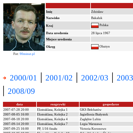
Imię
Zdzisław
Nazwisko
Bakaluk
Polska
Kraj
Data urodzenia
28 lipca 1967
Miejsce urodzenia
Olsztyn
Okręg
Fot:
90minut.pl
|
|
|
2000/01
2001/02
2002/03
2003
|
2008/09
data
rozgrywki
gospodarze
2007-07-28 20:00
Ekstraklasa, Kolejka 1
GKS Bełchatów
2007-08-05 16:00
Ekstraklasa, Kolejka 2
Jagiellonia Białystok
2007-08-18 20:00
Ekstraklasa, Kolejka 4
Zagłębie Lubin
2007-09-14 20:00
Ekstraklasa, Kolejka 7
Legia Warszawa
2007-09-25 16:00
PP, 1/16 finału
Victoria Koronowo