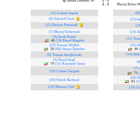
Janusz Dziedzic 90
2 - 1
2 - 2
Maciej Rybus 
(12) Łukasz Sapela
(8
(6) Edward Cecot
(25) J
(15) Dariusz Pietrasiak
(26
(7) Maciej Stolarczyk
(24) J
(4) Jacek Popek
(11) Tom
46
(33) Paweł Magdoń
(23) Tomasz Wróbel
(32) M
58
(80) Janusz Dziedzic
46
(14) Alek
(8) Tomasz Jarzębowski
(5) Paweł Strąk
(
79
(11) Krzysztof Janus
(7) 
(10) Łukasz Garguła
75
(
(28) M
(20) Patryk Rachwał
83
(3
(25) Mariusz Ujek
(19) T