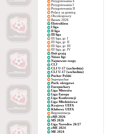
Przygotowania E
Przygotowania I
Przygotowania II
Polacy za granicą
Obcokrajowcy
Baraże 2026
Ekstraklasa
I liga
II liga
III liga
III liga, gr. I
III liga, gr. II
III liga, gr. III
III liga, gr. IV
Dziś grają
Niższe ligi
Najnowsze rozgr.
CLJ
CLJ U-17 (zachodnia)
CLJ U-17 (wschodnia)
Puchar Polski
Superpuchar
Puch. okręgowe
Europuchary
Liga Mistrzów
Liga Europy
Liga Konferencji
Liga Młodzieżowa
Krajowy UEFA
Klubowy UEFA
Reprezentacja
eMŚ 2026
MŚ 2026
Liga Narodów 26/27
eME 2024
ME 2024