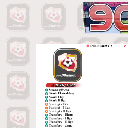
Strona główna
Skarb Ekstraklasy
Skarb I ligi
Skarb II ligi
Sparingi - Ekstr.
Sparingi - I liga
Sparingi - II liga
Transfery - Ekstr.
Transfery - I liga
Transfery - II liga
Transfery - zagr.