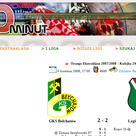
Orange Ekstraklasa 2007/2008 - Kolejka 24
6 kwietnia 2008, 17:00
4600
Zdzisław Ba
2 - 2
GKS Bełchatów
Leg
0 - 1
Roger
16
Tomasz Jarzębowski 87
1 - 1