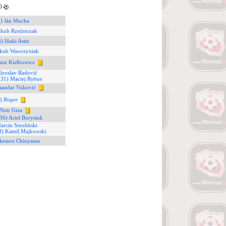
90
2) Ján Mucha
akub Rzeźniczak
) Iñaki Astiz
akub Wawrzyniak
asz Kiełbowicz
iroslav Radović
(31) Maciej Rybus
sandar Vuković
6)
Roger
Piotr Giza
36) Ariel Borysiuk
arcin Smoliński
3) Kamil Majkowski
akesure Chinyama