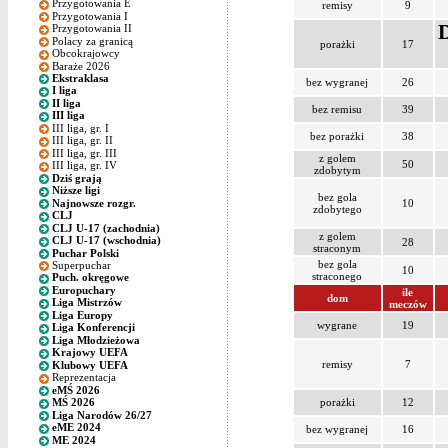
Przygotowania E
remisy
9
Przygotowania I
D
Przygotowania II
Polacy za granicą
porażki
17
Obcokrajowcy
Baraże 2026
Ekstraklasa
bez wygranej
26
I liga
II liga
bez remisu
39
III liga
III liga, gr. I
bez porażki
38
III liga, gr. II
III liga, gr. III
z golem
50
III liga, gr. IV
zdobytym
Dziś grają
Niższe ligi
bez gola
Najnowsze rozgr.
10
zdobytego
CLJ
CLJ U-17 (zachodnia)
z golem
CLJ U-17 (wschodnia)
28
straconym
Puchar Polski
bez gola
Superpuchar
10
straconego
Puch. okręgowe
Europuchary
ile
dom
Liga Mistrzów
meczów
Liga Europy
wygrane
19
Liga Konferencji
Liga Młodzieżowa
Krajowy UEFA
remisy
7
Klubowy UEFA
Reprezentacja
eMŚ 2026
porażki
12
MŚ 2026
Liga Narodów 26/27
eME 2024
bez wygranej
16
ME 2024