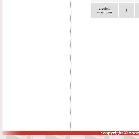
z golem
1
straconym