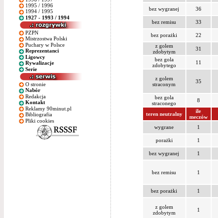
1995 / 1996
bez wygranej
36
1994 / 1995
1927 - 1993 / 1994
bez remisu
33
PZPN
bez porażki
22
Mistrzostwa Polski
Puchary w Polsce
z golem
31
Reprezentanci
zdobytym
Ligowcy
bez gola
11
Rywalizacje
zdobytego
Serie
z golem
35
O stronie
straconym
Nabór
Redakcja
bez gola
8
Kontakt
straconego
Reklamy 90minut.pl
ile
teren neutralny
Bibliografia
meczów
Pliki cookies
wygrane
1
porażki
1
bez wygranej
1
bez remisu
1
bez porażki
1
z golem
1
zdobytym