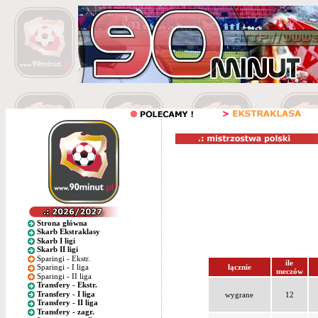
Strona główna
Skarb Ekstraklasy
Skarb I ligi
Skarb II ligi
Sparingi - Ekstr.
ile
łącznie
Sparingi - I liga
meczów
Sparingi - II liga
Transfery - Ekstr.
Transfery - I liga
wygrane
12
Transfery - II liga
Transfery - zagr.