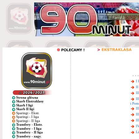
I 
II
II
Strona główna
II
Skarb Ekstraklasy
i Pom
Skarb I ligi
II
Skarb II ligi
Sparingi - Ekstr.
II
Sparingi - I liga
II
Sparingi - II liga
Transfery - Ekstr.
IV
Transfery - I liga
Li
Transfery - II liga
Transfery - zagr.