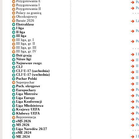
Przygotowania E
Pu
Przygotowania I
Pu
Przygotowania II
Polacy za granicą
Obcokrajowcy
Baraże 2026
L
Ekstraklasa
I liga
P
II liga
III liga
III liga, gr. I
Pu
III liga, gr. II
III liga, gr. III
III liga, gr. IV
I 
Dziś grają
Niższe ligi
II
Najnowsze rozgr.
II
CLJ
CLJ U-17 (zachodnia)
II
CLJ U-17 (wschodnia)
II
Puchar Polski
Superpuchar
II
Puch. okręgowe
Pu
Europuchary
Liga Mistrzów
Pu
Liga Europy
Pu
Liga Konferencji
Liga Młodzieżowa
Pu
Krajowy UEFA
Pu
Klubowy UEFA
Reprezentacja
Pu
eMŚ 2026
P
MŚ 2026
Liga Narodów 26/27
eME 2024
I 
ME 2024