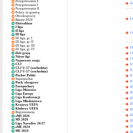
Przygotowania E
S
Przygotowania I
Przygotowania II
Polacy za granicą
Obcokrajowcy
L
Baraże 2026
Ekstraklasa
I liga
II liga
L
III liga
III liga, gr. I
III liga, gr. II
III liga, gr. III
Ek
III liga, gr. IV
Dziś grają
I 
Niższe ligi
I 
Najnowsze rozgr.
CLJ
II
CLJ U-17 (zachodnia)
II
CLJ U-17 (wschodnia)
Puchar Polski
II
Superpuchar
II
Puch. okręgowe
Europuchary
II
Liga Mistrzów
II
Liga Europy
Liga Konferencji
II
Liga Młodzieżowa
II
Krajowy UEFA
Klubowy UEFA
II
Reprezentacja
II
eMŚ 2026
MŚ 2026
II
Liga Narodów 26/27
II
eME 2024
ME 2024
II