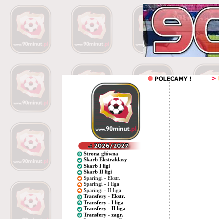
Strona główna
Skarb Ekstraklasy
Skarb I ligi
Skarb II ligi
Sparingi - Ekstr.
Sparingi - I liga
Sparingi - II liga
Transfery - Ekstr.
Transfery - I liga
Transfery - II liga
Transfery - zagr.