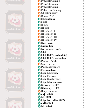
Przygotowania E
Przygotowania I
Przygotowania II
Polacy za granicą
Obcokrajowcy
Baraże 2026
Ekstraklasa
I liga
II liga
III liga
III liga, gr. I
III liga, gr. II
III liga, gr. III
III liga, gr. IV
Dziś grają
Niższe ligi
Najnowsze rozgr.
CLJ
CLJ U-17 (zachodnia)
CLJ U-17 (wschodnia)
Puchar Polski
Superpuchar
Puch. okręgowe
Europuchary
Liga Mistrzów
Liga Europy
Liga Konferencji
Liga Młodzieżowa
Krajowy UEFA
Klubowy UEFA
Reprezentacja
eMŚ 2026
MŚ 2026
Liga Narodów 26/27
eME 2024
ME 2024