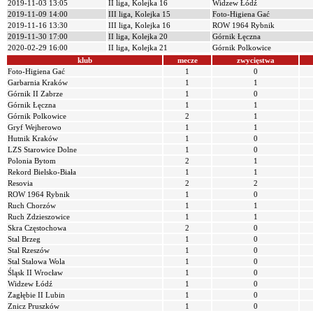
2019-11-03 13:05
II liga, Kolejka 16
Widzew Łódź
2019-11-09 14:00
III liga, Kolejka 15
Foto-Higiena Gać
2019-11-16 13:30
III liga, Kolejka 16
ROW 1964 Rybnik
2019-11-30 17:00
II liga, Kolejka 20
Górnik Łęczna
2020-02-29 16:00
II liga, Kolejka 21
Górnik Polkowice
klub
mecze
zwycięstwa
Foto-Higiena Gać
1
0
Garbarnia Kraków
1
1
Górnik II Zabrze
1
0
Górnik Łęczna
1
1
Górnik Polkowice
2
1
Gryf Wejherowo
1
1
Hutnik Kraków
1
0
LZS Starowice Dolne
1
0
Polonia Bytom
2
1
Rekord Bielsko-Biała
1
1
Resovia
2
2
ROW 1964 Rybnik
1
0
Ruch Chorzów
1
1
Ruch Zdzieszowice
1
1
Skra Częstochowa
2
0
Stal Brzeg
1
0
Stal Rzeszów
1
0
Stal Stalowa Wola
1
0
Śląsk II Wrocław
1
0
Widzew Łódź
1
0
Zagłębie II Lubin
1
0
Znicz Pruszków
1
0