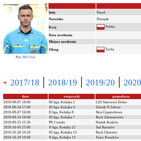
Imię
Paweł
Nazwisko
Dziopak
Polska
Kraj
Data urodzenia
Miejsce urodzenia
Tychy
Okręg
Fot:
BKS Stal
|
|
|
2017/18
2018/19
2019/20
2020
data
rozgrywki
gospodarze
2019-08-07 18:00
III liga, Kolejka 2
LZS Starowice Dolne
2019-08-24 17:00
III liga, Kolejka 4
Górnik II Zabrze
2019-09-07 16:00
II liga, Kolejka 8
Skra Częstochowa
2019-09-14 16:00
III liga, Kolejka 7
Ruch Zdzieszowice
2019-09-25 15:30
PP, I runda
Hutnik Kraków
2019-10-05 15:00
II liga, Kolejka 12
Stal Rzeszów
2019-10-26 19:20
III liga, Kolejka 13
Ruch Chorzów
2019-10-29 19:00
II liga, Kolejka 13
Znicz Pruszków