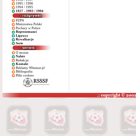
1995 / 1996
1994 / 1995
1927 - 1993 / 1994
PZPN
Mistrzostwa Polski
Puchary w Polsce
Reprezentanci
Ligowcy
Rywalizacje
Serie
O stronie
Nabór
Redakcja
Kontakt
Reklamy 90minut.pl
Bibliografia
Pliki cookies