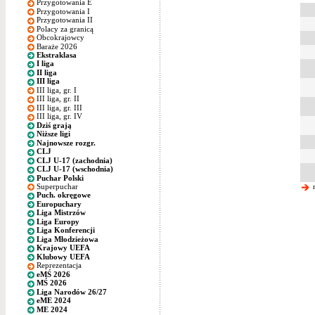
Przygotowania E
Przygotowania I
Przygotowania II
Polacy za granicą
Obcokrajowcy
Baraże 2026
Ekstraklasa
I liga
II liga
III liga
III liga, gr. I
III liga, gr. II
III liga, gr. III
III liga, gr. IV
Dziś grają
Niższe ligi
Najnowsze rozgr.
CLJ
CLJ U-17 (zachodnia)
CLJ U-17 (wschodnia)
Puchar Polski
Superpuchar
n
Puch. okręgowe
Europuchary
Liga Mistrzów
Liga Europy
Liga Konferencji
Liga Młodzieżowa
Krajowy UEFA
Klubowy UEFA
Reprezentacja
eMŚ 2026
MŚ 2026
Liga Narodów 26/27
eME 2024
ME 2024