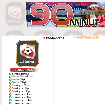
Strona główna
Skarb Ekstraklasy
Skarb I ligi
Skarb II ligi
Sparingi - Ekstr.
Sparingi - I liga
Sparingi - II liga
Transfery - Ekstr.
Transfery - I liga
Transfery - II liga
Transfery - zagr.