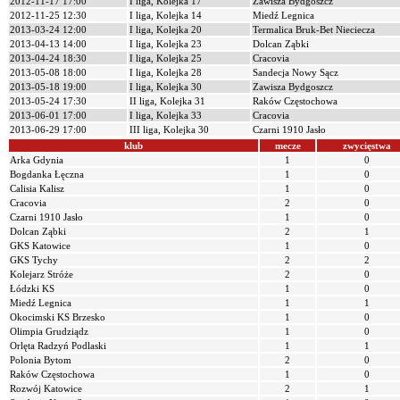
2012-11-17 17:00
I liga, Kolejka 17
Zawisza Bydgoszcz
2012-11-25 12:30
I liga, Kolejka 14
Miedź Legnica
2013-03-24 12:00
I liga, Kolejka 20
Termalica Bruk-Bet Nieciecza
2013-04-13 14:00
I liga, Kolejka 23
Dolcan Ząbki
2013-04-24 18:30
I liga, Kolejka 25
Cracovia
2013-05-08 18:00
I liga, Kolejka 28
Sandecja Nowy Sącz
2013-05-18 19:00
I liga, Kolejka 30
Zawisza Bydgoszcz
2013-05-24 17:30
II liga, Kolejka 31
Raków Częstochowa
2013-06-01 17:00
I liga, Kolejka 33
Cracovia
2013-06-29 17:00
III liga, Kolejka 30
Czarni 1910 Jasło
klub
mecze
zwycięstwa
Arka Gdynia
1
0
Bogdanka Łęczna
1
0
Calisia Kalisz
1
0
Cracovia
2
0
Czarni 1910 Jasło
1
0
Dolcan Ząbki
2
1
GKS Katowice
1
0
GKS Tychy
2
2
Kolejarz Stróże
2
0
Łódzki KS
1
0
Miedź Legnica
1
1
Okocimski KS Brzesko
1
0
Olimpia Grudziądz
1
0
Orlęta Radzyń Podlaski
1
1
Polonia Bytom
2
0
Raków Częstochowa
1
0
Rozwój Katowice
2
1