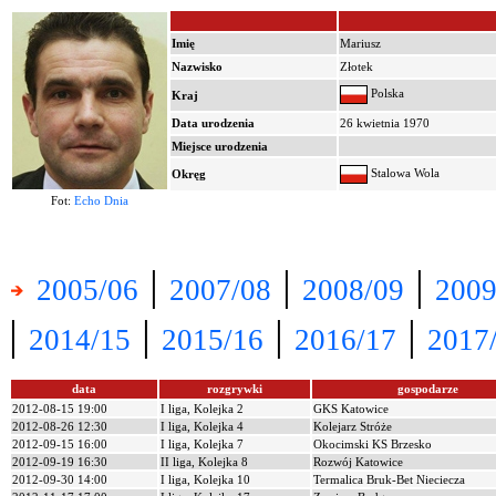
Imię
Mariusz
Nazwisko
Złotek
Polska
Kraj
Data urodzenia
26 kwietnia 1970
Miejsce urodzenia
Stalowa Wola
Okręg
Fot:
Echo Dnia
|
|
|
2005/06
2007/08
2008/09
2009
|
|
|
|
2014/15
2015/16
2016/17
2017
data
rozgrywki
gospodarze
2012-08-15 19:00
I liga, Kolejka 2
GKS Katowice
2012-08-26 12:30
I liga, Kolejka 4
Kolejarz Stróże
2012-09-15 16:00
I liga, Kolejka 7
Okocimski KS Brzesko
2012-09-19 16:30
II liga, Kolejka 8
Rozwój Katowice
2012-09-30 14:00
I liga, Kolejka 10
Termalica Bruk-Bet Nieciecza