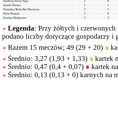
Sandecja Nowy Sącz
1
0
Stomil Olsztyn
1
1
Termalica Bruk-Bet Nieciecza
2
1
Warta Poznań
1
0
Zawisza Bydgoszcz
2
2
Legenda
: Przy żółtych i czerwonych
podano liczby dotyczące gospodarzy i g
Razem 15 meczów; 49 (29 + 20)
kar
Średnio: 3,27 (1,93 + 1,33)
kartek 
Średnio: 0,47 (0,4 + 0,07)
kartek na
Średnio: 0,13 (0,13 + 0) karnych na 