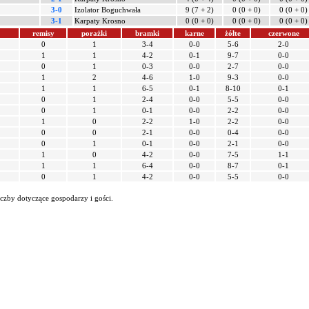
3-0
Izolator Boguchwała
9 (7 + 2)
0 (0 + 0)
0 (0 + 0)
3-1
Karpaty Krosno
0 (0 + 0)
0 (0 + 0)
0 (0 + 0)
remisy
porażki
bramki
karne
żółte
czerwone
0
1
3-4
0-0
5-6
2-0
1
1
4-2
0-1
9-7
0-0
0
1
0-3
0-0
2-7
0-0
1
2
4-6
1-0
9-3
0-0
1
1
6-5
0-1
8-10
0-1
0
1
2-4
0-0
5-5
0-0
0
1
0-1
0-0
2-2
0-0
1
0
2-2
1-0
2-2
0-0
0
0
2-1
0-0
0-4
0-0
0
1
0-1
0-0
2-1
0-0
1
0
4-2
0-0
7-5
1-1
1
1
6-4
0-0
8-7
0-1
0
1
4-2
0-0
5-5
0-0
iczby dotyczące gospodarzy i gości.