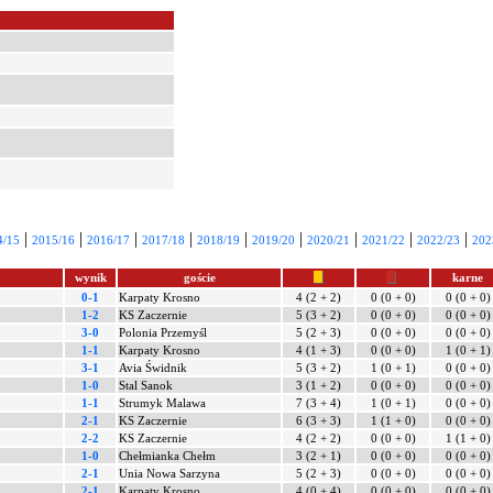
|
|
|
|
|
|
|
|
|
4/15
2015/16
2016/17
2017/18
2018/19
2019/20
2020/21
2021/22
2022/23
202
wynik
goście
karne
0-1
Karpaty Krosno
4 (2 + 2)
0 (0 + 0)
0 (0 + 0)
1-2
KS Zaczernie
5 (3 + 2)
0 (0 + 0)
0 (0 + 0)
3-0
Polonia Przemyśl
5 (2 + 3)
0 (0 + 0)
0 (0 + 0)
1-1
Karpaty Krosno
4 (1 + 3)
0 (0 + 0)
1 (0 + 1)
3-1
Avia Świdnik
5 (3 + 2)
1 (0 + 1)
0 (0 + 0)
1-0
Stal Sanok
3 (1 + 2)
0 (0 + 0)
0 (0 + 0)
1-1
Strumyk Malawa
7 (3 + 4)
1 (0 + 1)
0 (0 + 0)
2-1
KS Zaczernie
6 (3 + 3)
1 (1 + 0)
0 (0 + 0)
2-2
KS Zaczernie
4 (2 + 2)
0 (0 + 0)
1 (1 + 0)
1-0
Chełmianka Chełm
3 (2 + 1)
0 (0 + 0)
0 (0 + 0)
2-1
Unia Nowa Sarzyna
5 (2 + 3)
0 (0 + 0)
0 (0 + 0)
2-1
Karpaty Krosno
4 (0 + 4)
0 (0 + 0)
0 (0 + 0)