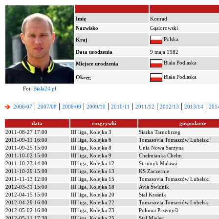
Imię
Konrad
Nazwisko
Gąsiorowski
Polska
Kraj
Data urodzenia
9 maja 1982
Biała Podlaska
Miejsce urodzenia
Biała Podlaska
Okręg
Fot:
Biała24.pl
|
|
|
|
|
|
|
|
2006/07
2007/08
2008/09
2009/10
2010/11
2011/12
2012/13
2013/14
201
data
rozgrywki
gospodarze
2011-08-27 17:00
III liga, Kolejka 3
Siarka Tarnobrzeg
2011-09-11 16:00
III liga, Kolejka 6
Tomasovia Tomaszów Lubelski
2011-09-25 15:00
III liga, Kolejka 8
Unia Nowa Sarzyna
2011-10-02 15:00
III liga, Kolejka 9
Chełmianka Chełm
2011-10-23 14:00
III liga, Kolejka 12
Strumyk Malawa
2011-10-29 15:00
III liga, Kolejka 13
KS Zaczernie
2011-11-13 12:00
III liga, Kolejka 15
Tomasovia Tomaszów Lubelski
2012-03-31 15:00
III liga, Kolejka 18
Avia Świdnik
2012-04-15 15:00
III liga, Kolejka 20
Stal Kraśnik
2012-04-29 16:00
III liga, Kolejka 22
Tomasovia Tomaszów Lubelski
2012-05-02 16:00
III liga, Kolejka 23
Polonia Przemyśl
2012-05-11 17:30
III liga, Kolejka 25
Stal Mielec