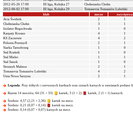
2012-05-26 17:00
III liga, Kolejka 27
Chełmianka Chełm
2012-06-02 17:00
III liga, Kolejka 29
Tomasovia Tomaszów Lubelski
klub
mecze
zwycięstwa
Avia Świdnik
2
1
Chełmianka Chełm
3
1
Izolator Boguchwała
1
0
Karpaty Krosno
4
1
KS Zaczernie
4
2
Polonia Przemyśl
2
1
Siarka Tarnobrzeg
1
0
Stal Kraśnik
1
0
Stal Mielec
1
1
Stal Sanok
1
0
Strumyk Malawa
2
1
Tomasovia Tomaszów Lubelski
4
2
Unia Nowa Sarzyna
2
1
Legenda
: Przy żółtych i czerwonych kartkach oraz rzutach karnych w nawiasach podano l
Razem 14 meczów; 64 (31 + 33)
kartek; 3 (1 + 2)
kartek; 2 (1 + 1) karnych.
Średnio: 4,57 (2,21 + 2,36)
kartek na mecz.
Średnio: 0,21 (0,07 + 0,14)
kartek na mecz.
Średnio: 0,14 (0,07 + 0,07) karnych na mecz.