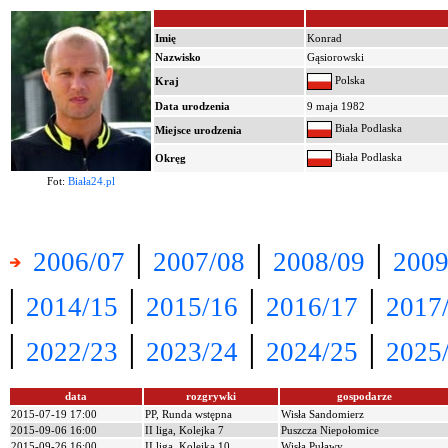
Imię
Konrad
Nazwisko
Gąsiorowski
Polska
Kraj
Data urodzenia
9 maja 1982
Biała Podlaska
Miejsce urodzenia
Biała Podlaska
Okręg
Fot:
Biała24.pl
|
|
|
2006/07
2007/08
2008/09
2009
|
|
|
|
2014/15
2015/16
2016/17
2017
|
|
|
|
2022/23
2023/24
2024/25
2025
data
rozgrywki
gospodarze
2015-07-19 17:00
PP, Runda wstępna
Wisła Sandomierz
2015-09-06 16:00
II liga, Kolejka 7
Puszcza Niepołomice
2015-09-26 16:00
II liga, Kolejka 10
Wisła Puławy