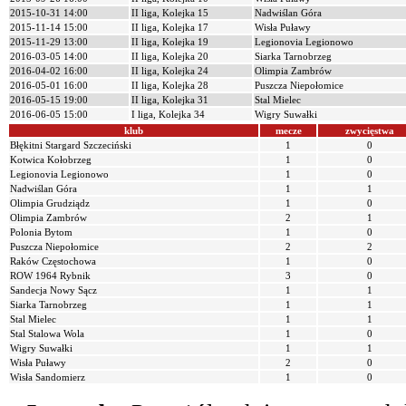
2015-10-31 14:00
II liga, Kolejka 15
Nadwiślan Góra
2015-11-14 15:00
II liga, Kolejka 17
Wisła Puławy
2015-11-29 13:00
II liga, Kolejka 19
Legionovia Legionowo
2016-03-05 14:00
II liga, Kolejka 20
Siarka Tarnobrzeg
2016-04-02 16:00
II liga, Kolejka 24
Olimpia Zambrów
2016-05-01 16:00
II liga, Kolejka 28
Puszcza Niepołomice
2016-05-15 19:00
II liga, Kolejka 31
Stal Mielec
2016-06-05 15:00
I liga, Kolejka 34
Wigry Suwałki
klub
mecze
zwycięstwa
Błękitni Stargard Szczeciński
1
0
Kotwica Kołobrzeg
1
0
Legionovia Legionowo
1
0
Nadwiślan Góra
1
1
Olimpia Grudziądz
1
0
Olimpia Zambrów
2
1
Polonia Bytom
1
0
Puszcza Niepołomice
2
2
Raków Częstochowa
1
0
ROW 1964 Rybnik
3
0
Sandecja Nowy Sącz
1
1
Siarka Tarnobrzeg
1
1
Stal Mielec
1
1
Stal Stalowa Wola
1
0
Wigry Suwałki
1
1
Wisła Puławy
2
0
Wisła Sandomierz
1
0