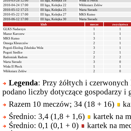
2010-03-28 12:00
III liga, Kolejka 18
Wisła II Płock
2010-04-24 17:00
III liga, Kolejka 22
Włókniarz Zelów
2010-05-12 17:25
III liga, Kolejka 25
Warta Sieradz
2010-05-22 17:00
III liga, Kolejka 27
MKS Kutno
2010-06-12 17:00
III liga, Kolejka 30
Warta Sieradz
klub
mecze
zwycięstwa
GLKS Nadarzyn
1
1
Mazur Karczew
1
1
MKS Kutno
3
1
Omega Kleszczów
2
1
Pogoń-Ekolog Zduńska Wola
3
1
Pogoń Siedlce
2
1
Radomiak Radom
2
2
Warta Sieradz
3
0
Wisła II Płock
1
1
Włókniarz Zelów
2
0
Legenda
: Przy żółtych i czerwonych
podano liczby dotyczące gospodarzy i g
Razem 10 meczów; 34 (18 + 16)
kar
Średnio: 3,4 (1,8 + 1,6)
kartek na m
Średnio: 0,1 (0,1 + 0)
kartek na mec