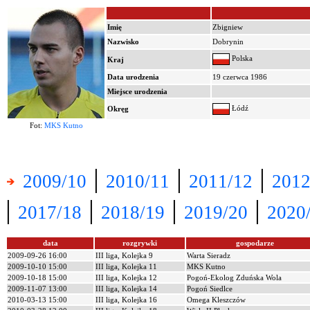
Imię
Zbigniew
Nazwisko
Dobrynin
Polska
Kraj
Data urodzenia
19 czerwca 1986
Miejsce urodzenia
Łódź
Okręg
Fot:
MKS Kutno
|
|
|
2009/10
2010/11
2011/12
2012
|
|
|
|
2017/18
2018/19
2019/20
2020
data
rozgrywki
gospodarze
2009-09-26 16:00
III liga, Kolejka 9
Warta Sieradz
2009-10-10 15:00
III liga, Kolejka 11
MKS Kutno
2009-10-18 15:00
III liga, Kolejka 12
Pogoń-Ekolog Zduńska Wola
2009-11-07 13:00
III liga, Kolejka 14
Pogoń Siedlce
2010-03-13 15:00
III liga, Kolejka 16
Omega Kleszczów