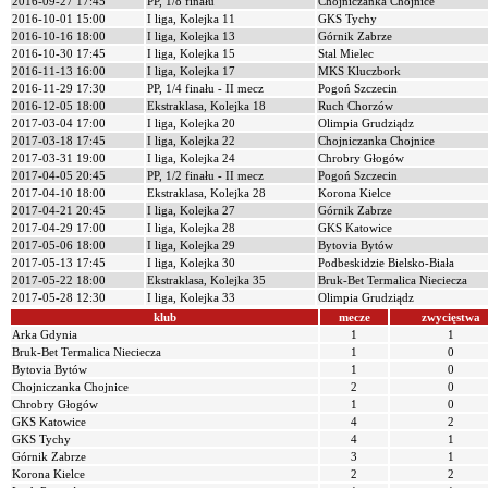
2016-09-27 17:45
PP, 1/8 finału
Chojniczanka Chojnice
2016-10-01 15:00
I liga, Kolejka 11
GKS Tychy
2016-10-16 18:00
I liga, Kolejka 13
Górnik Zabrze
2016-10-30 17:45
I liga, Kolejka 15
Stal Mielec
2016-11-13 16:00
I liga, Kolejka 17
MKS Kluczbork
2016-11-29 17:30
PP, 1/4 finału - II mecz
Pogoń Szczecin
2016-12-05 18:00
Ekstraklasa, Kolejka 18
Ruch Chorzów
2017-03-04 17:00
I liga, Kolejka 20
Olimpia Grudziądz
2017-03-18 17:45
I liga, Kolejka 22
Chojniczanka Chojnice
2017-03-31 19:00
I liga, Kolejka 24
Chrobry Głogów
2017-04-05 20:45
PP, 1/2 finału - II mecz
Pogoń Szczecin
2017-04-10 18:00
Ekstraklasa, Kolejka 28
Korona Kielce
2017-04-21 20:45
I liga, Kolejka 27
Górnik Zabrze
2017-04-29 17:00
I liga, Kolejka 28
GKS Katowice
2017-05-06 18:00
I liga, Kolejka 29
Bytovia Bytów
2017-05-13 17:45
I liga, Kolejka 30
Podbeskidzie Bielsko-Biała
2017-05-22 18:00
Ekstraklasa, Kolejka 35
Bruk-Bet Termalica Nieciecza
2017-05-28 12:30
I liga, Kolejka 33
Olimpia Grudziądz
klub
mecze
zwycięstwa
Arka Gdynia
1
1
Bruk-Bet Termalica Nieciecza
1
0
Bytovia Bytów
1
0
Chojniczanka Chojnice
2
0
Chrobry Głogów
1
0
GKS Katowice
4
2
GKS Tychy
4
1
Górnik Zabrze
3
1
Korona Kielce
2
2