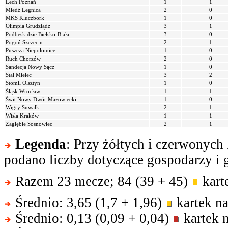
Lech Poznań
1
1
Miedź Legnica
2
0
MKS Kluczbork
1
0
Olimpia Grudziądz
3
1
Podbeskidzie Bielsko-Biała
3
0
Pogoń Szczecin
2
1
Puszcza Niepołomice
1
0
Ruch Chorzów
2
0
Sandecja Nowy Sącz
1
0
Stal Mielec
3
2
Stomil Olsztyn
1
0
Śląsk Wrocław
1
1
Świt Nowy Dwór Mazowiecki
1
0
Wigry Suwałki
2
1
Wisła Kraków
1
1
Zagłębie Sosnowiec
2
1
Legenda
: Przy żółtych i czerwonych
podano liczby dotyczące gospodarzy i g
Razem 23 mecze; 84 (39 + 45)
kart
Średnio: 3,65 (1,7 + 1,96)
kartek na
Średnio: 0,13 (0,09 + 0,04)
kartek 