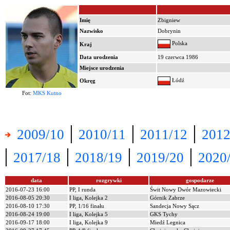
Imię
Zbigniew
Nazwisko
Dobrynin
Polska
Kraj
Data urodzenia
19 czerwca 1986
Miejsce urodzenia
Łódź
Okręg
Fot:
MKS Kutno
|
|
|
2009/10
2010/11
2011/12
2012
|
|
|
|
2017/18
2018/19
2019/20
2020
data
rozgrywki
gospodarze
2016-07-23 16:00
PP, I runda
Świt Nowy Dwór Mazowiecki
2016-08-05 20:30
I liga, Kolejka 2
Górnik Zabrze
2016-08-10 17:30
PP, 1/16 finału
Sandecja Nowy Sącz
2016-08-24 19:00
I liga, Kolejka 5
GKS Tychy
2016-09-17 18:00
I liga, Kolejka 9
Miedź Legnica