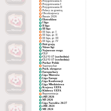
Przygotowania E
Przygotowania I
Przygotowania II
Polacy za granicą
Obcokrajowcy
Baraże 2026
Ekstraklasa
I liga
II liga
III liga
III liga, gr. I
III liga, gr. II
III liga, gr. III
III liga, gr. IV
Dziś grają
Niższe ligi
Najnowsze rozgr.
CLJ
CLJ U-17 (zachodnia)
CLJ U-17 (wschodnia)
Puchar Polski
Superpuchar
Puch. okręgowe
Europuchary
Liga Mistrzów
Liga Europy
Liga Konferencji
Liga Młodzieżowa
Krajowy UEFA
Klubowy UEFA
Reprezentacja
eMŚ 2026
MŚ 2026
Liga Narodów 26/27
eME 2024
ME 2024