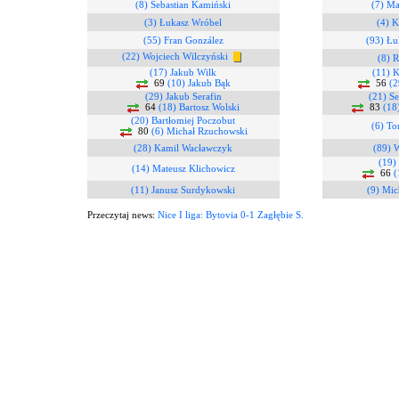
(8) Sebastian Kamiński
(7) Ma
(3) Łukasz Wróbel
(4) K
(55) Fran González
(93) Łu
(22) Wojciech Wilczyński
(8) R
(17) Jakub Wilk
(11) 
69
(10) Jakub Bąk
56
(2
(29) Jakub Serafin
(21) Se
64
(18) Bartosz Wolski
83
(18
(20) Bartłomiej Poczobut
(6) T
80
(6) Michał Rzuchowski
(28) Kamil Wacławczyk
(89) 
(19)
(14) Mateusz Klichowicz
66
(
(11) Janusz Surdykowski
(9) Mic
Przeczytaj news:
Nice I liga: Bytovia 0-1 Zagłębie S.