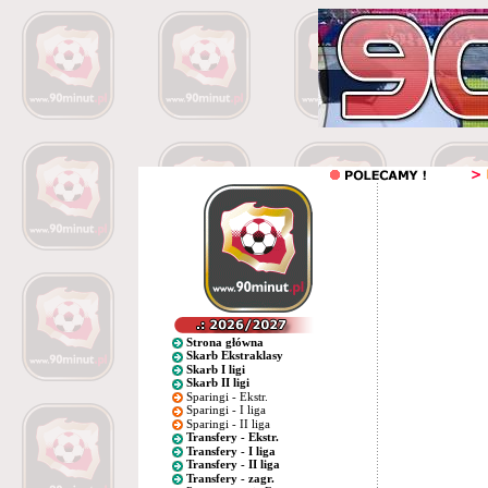
Strona główna
Skarb Ekstraklasy
Skarb I ligi
Skarb II ligi
Sparingi - Ekstr.
Sparingi - I liga
Sparingi - II liga
Transfery - Ekstr.
Transfery - I liga
Transfery - II liga
Transfery - zagr.