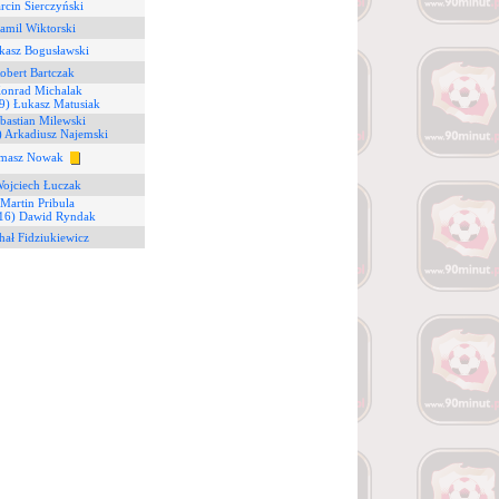
rcin Sierczyński
amil Wiktorski
kasz Bogusławski
obert Bartczak
Konrad Michalak
9) Łukasz Matusiak
bastian Milewski
) Arkadiusz Najemski
omasz Nowak
Wojciech Łuczak
 Martin Pribula
16) Dawid Ryndak
hał Fidziukiewicz