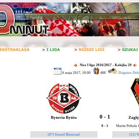
Nice I liga 2016/2017 - Kolejka 29
6 maja 2017, 18:00
488
Zbigniew Dob
0 - 1
Bytovia Bytów
Zagłę
0 - 1
Martin Pribula 
(87) Gerard Bieszczad
(12) W